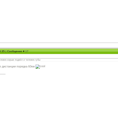
23:35 | Сообщение #
17
ловек взрыв подвёл и человек губы
е дистанции порядка 60км