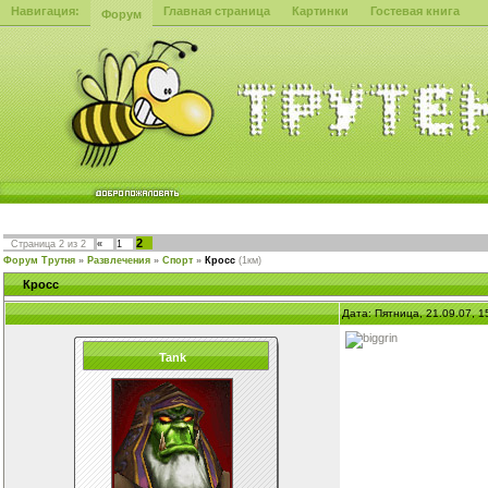
Навигация:
Главная страница
Картинки
Гостевая книга
Форум
2
Страница
2
из
2
«
1
Форум Трутня
»
Развлечения
»
Спорт
»
Кросс
(1км)
Кросс
Дата: Пятница, 21.09.07, 
Tank