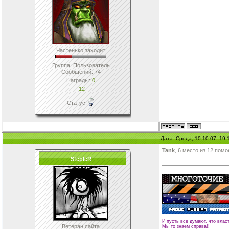
Частенько заходит
Группа: Пользователь
Сообщений:
74
Награды:
0
-12
Статус:
Дата: Среда, 10.10.07, 19
Tank
, 6 место из 12 пом
StepleR
И пусть все думают, что влас
Ветеран сайта
Мы то знаем справа!!