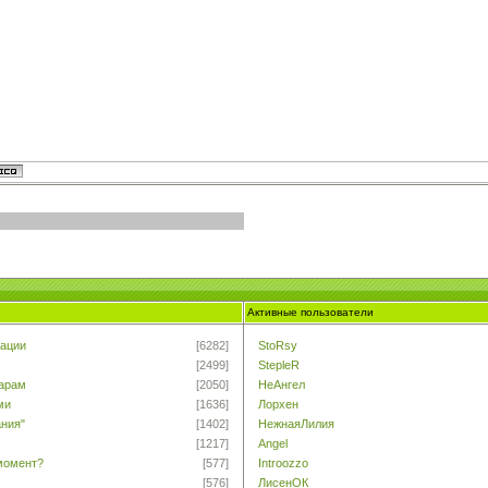
Активные пользователи
ации
[6282]
StoRsy
[2499]
StepleR
тарам
[2050]
НеАнгел
ми
[1636]
Лорхен
ания"
[1402]
НежнаяЛилия
[1217]
Angel
момент?
[577]
Introozzo
[576]
ЛисенОК