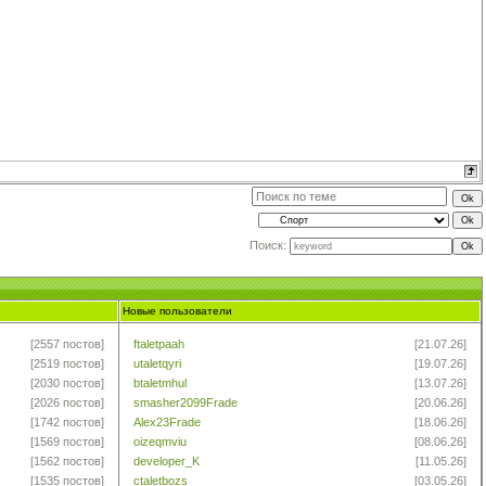
Поиск:
Новые пользователи
[2557 постов]
ftaletpaah
[21.07.26]
[2519 постов]
utaletqyri
[19.07.26]
[2030 постов]
btaletmhul
[13.07.26]
[2026 постов]
smasher2099Frade
[20.06.26]
[1742 постов]
Alex23Frade
[18.06.26]
[1569 постов]
oizeqmviu
[08.06.26]
[1562 постов]
developer_K
[11.05.26]
[1535 постов]
ctaletbozs
[03.05.26]