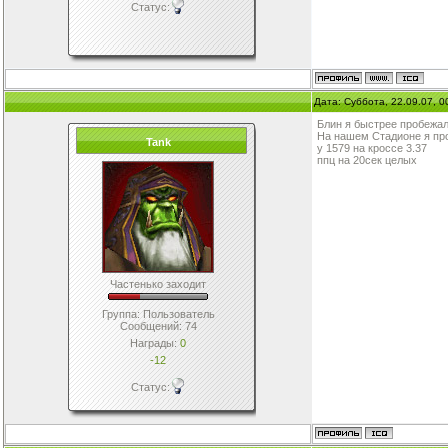
Статус:
Дата: Суббота, 22.09.07, 
Блин я быстрее пробежа
На нашем Стадионе я пр
Tank
у 1579 на кроссе 3.37
ппц на 20сек целых
Частенько заходит
Группа: Пользователь
Сообщений:
74
Награды:
0
-12
Статус: