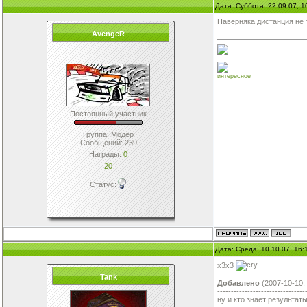
Дата: Суббота, 22.09.07, 
Наверняка дистанция не
AvengeR
интересное
Постоянный участник
Группа: Модер
Сообщений:
239
Награды:
0
20
Статус:
Дата: Среда, 10.10.07, 16
х3х3
Tank
Добавлено
(2007-10-10,
--------------------------------
ну и кто знает результат