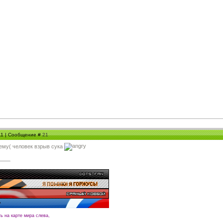
:11 | Сообщение #
21
оему( человек взрыв сука
ть на карте мира слева,