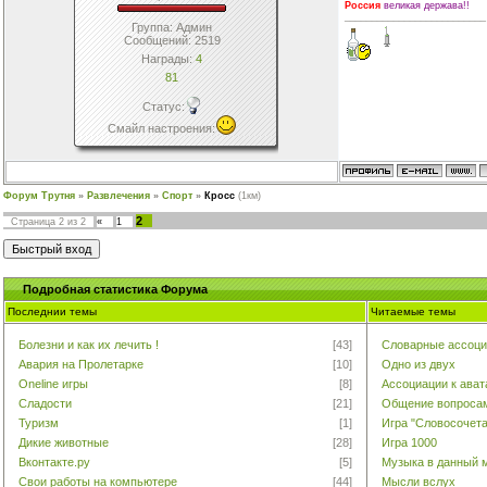
Россия
великая держава!!
__________________________
Группа: Админ
Сообщений:
2519
Награды:
4
81
Статус:
Смайл настроения
:
Форум Трутня
»
Развлечения
»
Спорт
»
Кросс
(1км)
2
Страница
2
из
2
«
1
Подробная cтатистика Форума
Последнии темы
Читаемые темы
Болезни и как их лечить !
[43]
Словарные ассоци
Авария на Пролетарке
[10]
Одно из двух
Oneline игры
[8]
Ассоциации к ава
Сладости
[21]
Общение вопроса
Туризм
[1]
Игра "Словосочет
Дикие животные
[28]
Игра 1000
Вконтакте.ру
[5]
Музыка в данный 
Свои работы на компьютере
[44]
Мысли вслух