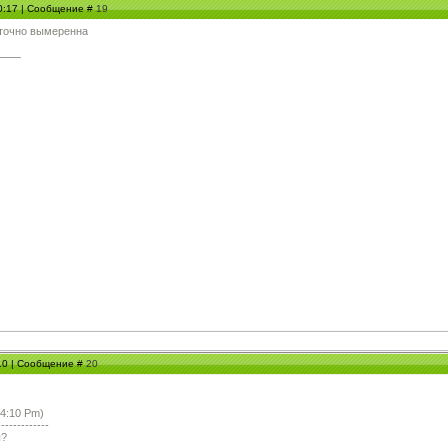
10:17 | Сообщение #
19
 точно вымеренна
:10 | Сообщение #
20
 4:10 Pm)
-------------
ы?