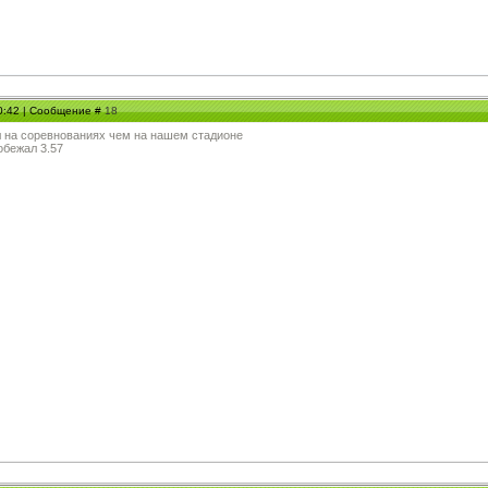
00:42 | Сообщение #
18
л на соревнованиях чем на нашем стадионе
обежал 3.57