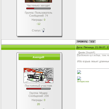
Частенько заходит
Группа: Пользователь
Сообщений:
74
Награды:
0
-12
Статус:
Дата: Пятница, 21.09.07, 
Quote
(
StepleR
)
Пробежали кул вобще, тока че
AvengeR
Ибо взрыв люьит длинны
интересное
Постоянный участник
Группа: Модер
Сообщений:
239
Награды:
0
20