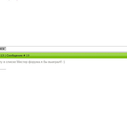
2:13 | Сообщение #
19
ту в списке Мистер форума я бы выиграл!! -)