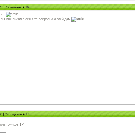
:11 | Сообщение #
16
азал
о ты мне писал в аси я те всеровно люлей дам
:20 | Сообщение #
17
ль толчков!!! -)