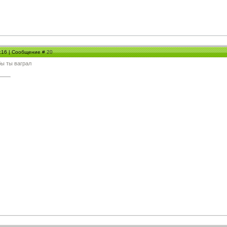
7:16 | Сообщение #
20
бы ты ваграл