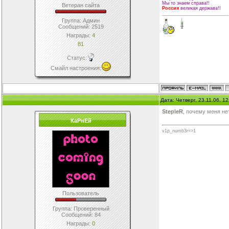
Мы то знаем справа!!
Ветеран сайта
Россия
великая держава!!
__________________________
Группа: Админ
Сообщений:
2519
Награды:
4
81
Статус:
Смайл настроения
:
Дата: Четверг, 23.11.06, 1
StepleR
, почему меня не
КаРнЕй
v1p_numb3r=>1
Пользователь
Группа: Проверенный
Сообщений:
84
Награды:
0