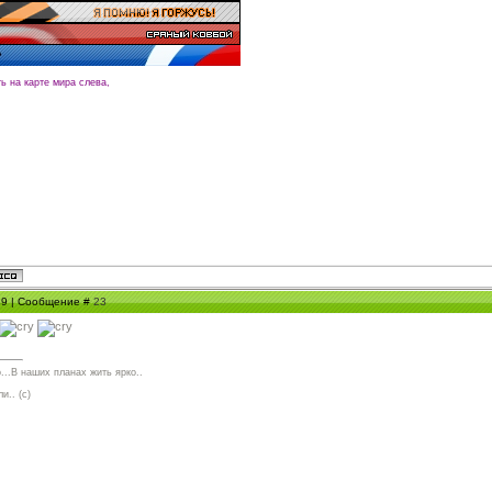
ть на карте мира слева,
:39 | Сообщение #
23
...В наших планах жить ярко..
и.. (с)