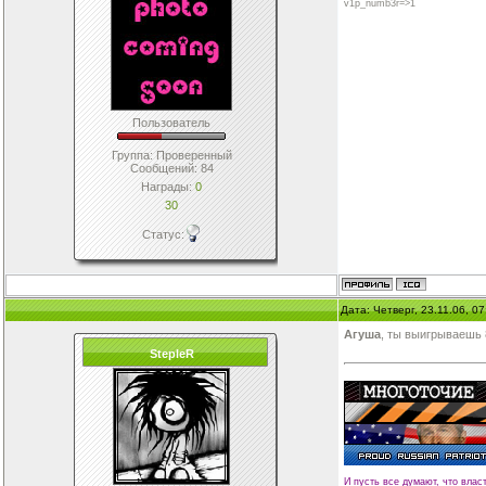
v1p_numb3r=>1
Пользователь
Группа: Проверенный
Сообщений:
84
Награды:
0
30
Статус:
Дата: Четверг, 23.11.06, 0
Агуша
, ты выигрываешь 
StepleR
И пусть все думают, что влас