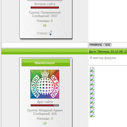
Ветеран сайта
Группа: Проверенный
Сообщений:
2557
Награды:
0
65
Статус:
Дата: Пятница, 01.12.06, 
Я мистер форума
BlackGround
Друг сайта
Группа: Младший Админ
Сообщений:
605
Награды:
0
19