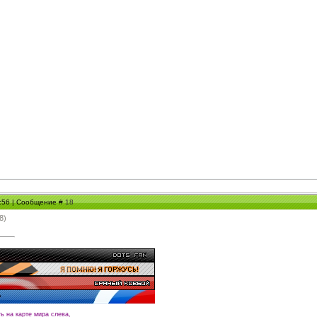
7:56 | Сообщение #
18
8)
ть на карте мира слева,