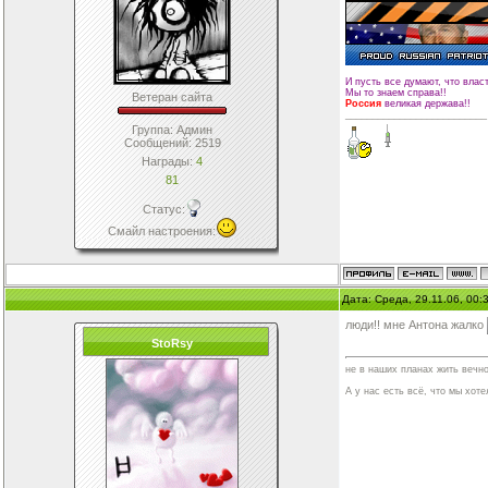
И пусть все думают, что влас
Мы то знаем справа!!
Ветеран сайта
Россия
великая держава!!
__________________________
Группа: Админ
Сообщений:
2519
Награды:
4
81
Статус:
Смайл настроения
:
Дата: Среда, 29.11.06, 00
люди!! мне Антона жалко
StoRsy
не в наших планах жить вечно
А у нас есть всё, что мы хотел