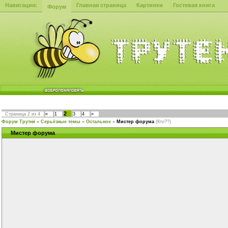
Навигация:
Главная страница
Картинки
Гостевая книга
Форум
2
Страница
2
из
4
«
1
3
4
»
Форум Трутня
»
Серьёзные темы
»
Остальное
»
Мистер форума
(Кто??)
Мистер форума