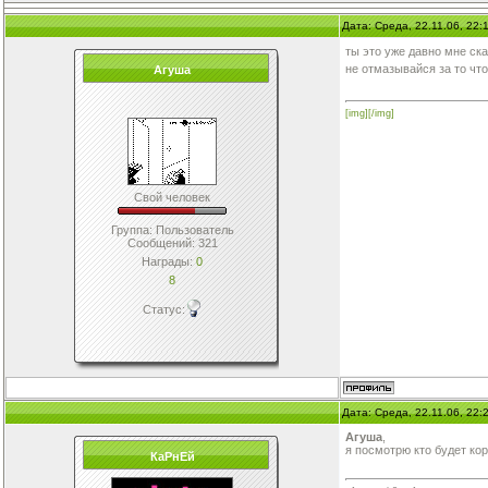
Дата: Среда, 22.11.06, 22
ты это уже давно мне ск
не отмазывайся за то чт
Агуша
[img][/img]
Свой человек
Группа: Пользователь
Сообщений:
321
Награды:
0
8
Статус:
Дата: Среда, 22.11.06, 22
Агуша
,
я посмотрю кто будет коро
КаРнЕй