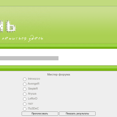
Мистер форума
Introozzo
AvengeR
StepleR
Агуша
LefforD
razr
Пu3DeC