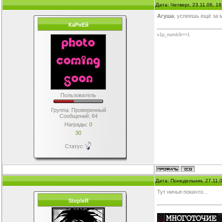
Дата: Четверг, 23.11.06, 1
Агуша
, успеешь ещё за 
КаРнЕй
v1p_numb3r=>1
Пользователь
Группа: Проверенный
Сообщений:
84
Награды:
0
30
Статус:
Дата: Понедельник, 27.11.
Тут ничья покачто...
StepleR