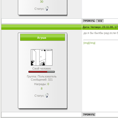
30
Статус:
Дата: Четверг, 23.11.06, 1
да я бы былбы рад если 
Агуша
[img][/img]
Свой человек
Группа: Пользователь
Сообщений:
321
Награды:
0
8
Статус: