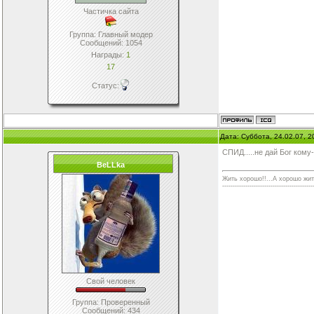
Частичка сайта
Группа: Главный модер
Сообщений:
1054
Награды:
1
17
Статус:
Дата: Суббота, 24.02.07, 
СПИД.....не дай Бог кому-
BeLLka
Жить хорошо!!...А хорошо жить -
-------------------------------------------
Свой человек
Группа: Проверенный
Сообщений:
434