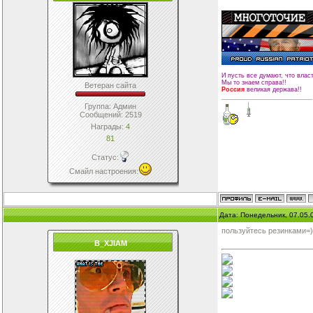
И пусть все думают, что влас
Мы то знаем справа!!
Ветеран сайта
Россия
великая держава!!
__________________________
Группа: Админ
Сообщений:
2519
Награды:
4
81
Статус:
Смайл настроения
:
Дата: Понедельник, 07.05.
пользуйтесь резинками=)
B_XJIAM