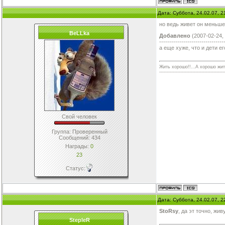
Дата: Суббота, 24.02.07, 
но ведь живет он меньше,
BeLLka
Добавлено
(2007-02-24,
--------------------------------
а еще хуже, что и дети ег
Жить хорошо!!...А хорошо жить -
-------------------------------------------
Свой человек
Группа: Проверенный
Сообщений:
434
Награды:
0
23
Статус:
Дата: Суббота, 24.02.07, 
StoRsy
, да эт точно, ж
StepleR