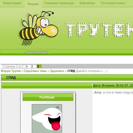
Навигация:
Главная страница
Картинки
Гостевая книга
Форум
2
Страница
2
из
2
«
1
Форум Трутня
»
Серьёзные темы
»
Здоровье
»
СПИД
(Давайте поговрим о.....)
СПИД
Дата: Вторник, 30.01.07, 
Ania
, а что в теме спид
FloRRiaN