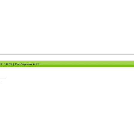
07, 19:52 | Сообщение #
22
..