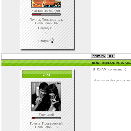
Частенько заходит
Группа: Пользователь
Сообщений:
64
Награды:
0
5
Статус:
Дата: Понедельник, 07.05.
B_XJIAM
, согласна..=)
vitka
I don't wanna play your games.
Прохожий
Группа: Проверенный
Сообщений:
15