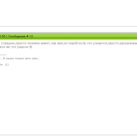
20:55 | Сообщение #
18
к страшно,просто человек живет, как жил,но порой если это узнается,просто раскалыв
се же это ужасно 8(
...В наших планах жить ярко..
и.. (с)