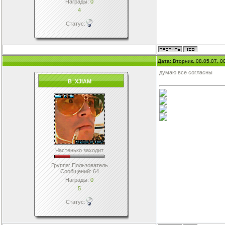
Награды:
0
4
Статус:
Дата: Вторник, 08.05.07, 
думаю все согласны
B_XJIAM
Частенько заходит
Группа: Пользователь
Сообщений:
64
Награды:
0
5
Статус: