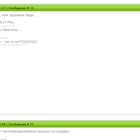
21:17 | Сообщение #
19
 чем здоровые люди....
 9:17 Pm)
-------------
о обречены....
 еще лучше!!!!)))))))))))))))
----------------------------
22:44 | Сообщение #
20
ивут вичинфицированные меньше на порядок