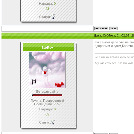
Награды:
0
23
Статус:
Дата: Суббота, 24.02.07, 
На самом деле это не та
здоровым людям,Короче,в
StoRsy
не в наших планах жить вечно
А у нас есть всё, что мы хотел
Ветеран сайта
Группа: Проверенный
Сообщений:
2557
Награды:
0
65
Статус: