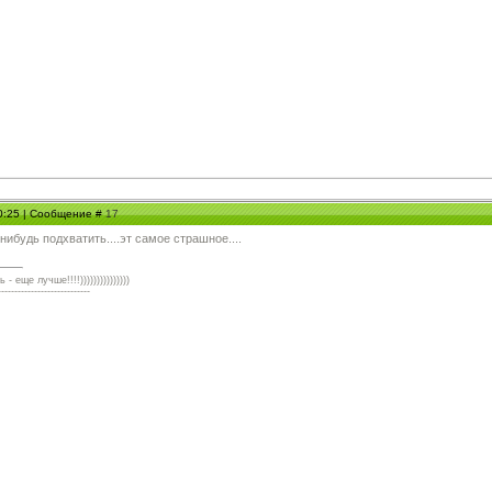
20:25 | Сообщение #
17
нибудь подхватить....эт самое страшное....
 еще лучше!!!!)))))))))))))))
----------------------------