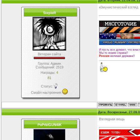
Дата: Вторник, 22.09.09, 
к0мунистический взгляд
StepleR
И пусть все думают, что влас
Мы то знаем справа!!
Ветеран сайта
Россия
великая держава!!
__________________________
Группа: Админ
Сообщений:
2519
Награды:
4
81
Статус:
Смайл настроения
:
Дата: Воскресенье, 27.09.
Взглядная вещь
PoPrbIGUN4iK