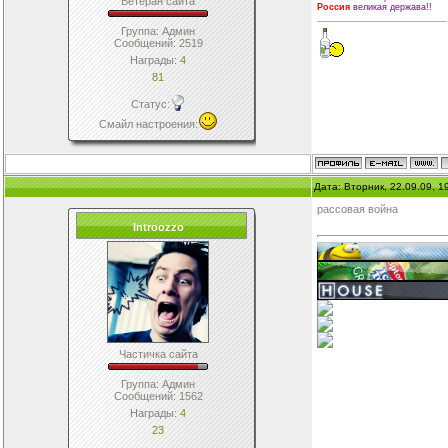
Ветеран сайта
Россия
великая держава!!
__________________________
Группа: Админ
Сообщений:
2519
Награды:
4
81
Статус:
Смайл настроения
:
Дата: Вторник, 22.09.09, 
рассовая война
Introozzo
Частичка сайта
Группа: Админ
Сообщений:
1562
Награды:
4
23