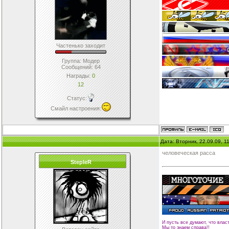
Частенько заходит
Группа: Модер
Сообщений:
64
Награды:
0
12
Статус:
Смайл настроения
:
Дата: Вторник, 22.09.09, 
человеческая расса
StepleR
И пусть все думают, что влас
Мы то знаем справа!!