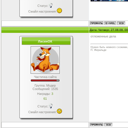
Статус:
Смайл настроения
:
Дата: Четверг, 27.08.09, 
отложенные дела
ЛисенОК
Нужно быть немного схожими, 
П. Жеральди
Частичка сайта
Группа: Модер
Сообщений:
1535
Награды:
3
61
Статус:
Смайл настроения
: