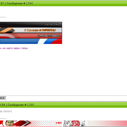
1:37 | Сообщение #
1294
ть на карте мира слева,
16:54 | Сообщение #
1295
а того=)