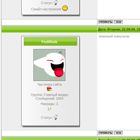
Статус:
Смайл настроения
:
Дата: Вторник, 22.09.09, 
военный комунизм
FloRRiaN
Частичка сайта
Группа: Главный модер
Сообщений:
1054
Награды:
1
17
Статус: