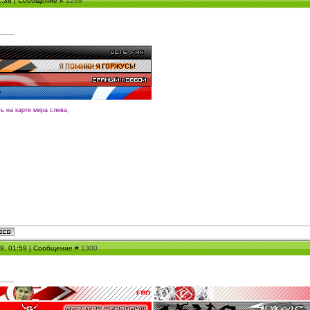
21:38 | Сообщение #
1299
ть на карте мира слева,
09, 01:59 | Сообщение #
1300