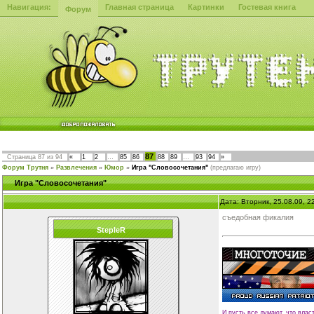
Навигация:
Главная страница
Картинки
Гостевая книга
Форум
87
Страница
87
из
94
«
1
2
…
85
86
88
89
…
93
94
»
Форум Трутня
»
Развлечения
»
Юмор
»
Игра "Словосочетания"
(предлагаю игру)
Игра "Словосочетания"
Дата: Вторник, 25.08.09, 
съедобная фикалия
StepleR
И пусть все думают, что влас