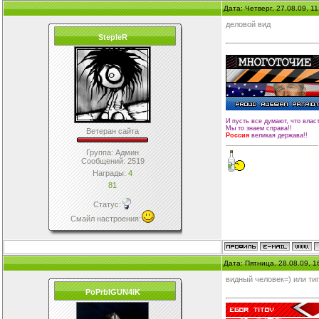
Дата: Четверг, 27.08.09, 1
деловой вид
StepleR
И пусть все думают, что влас
Мы то знаем справа!!
Ветеран сайта
Россия
великая держава!!
__________________________
Группа: Админ
Сообщений:
2519
Награды:
4
81
Статус:
Смайл настроения
:
Дата: Пятница, 28.08.09, 
видный человек=) или тип
PoPrbIGUN4iK