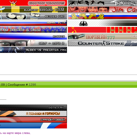
11:09 | Сообщение #
1296
ть на карте мира слева,