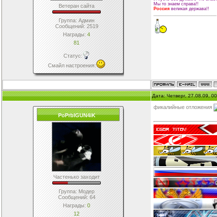
Мы то знаем справа!!
Ветеран сайта
Россия
великая держава!!
__________________________
Группа: Админ
Сообщений:
2519
Награды:
4
81
Статус:
Смайл настроения
:
Дата: Четверг, 27.08.09, 
фикалийные отложения
PoPrbIGUN4iK
Частенько заходит
Группа: Модер
Сообщений:
64
Награды:
0
12