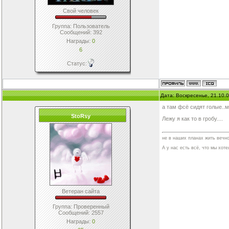
Свой человек
Группа: Пользователь
Сообщений:
392
Награды:
0
6
Статус:
Дата: Воскресенье, 21.10.
а там фсё сидят голые..м
StoRsy
Лежу я как то в гробу....
не в наших планах жить вечно
А у нас есть всё, что мы хотел
Ветеран сайта
Группа: Проверенный
Сообщений:
2557
Награды:
0