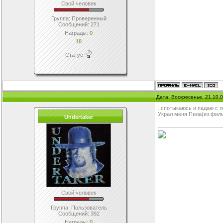
Свой человек
Группа: Проверенный
Сообщений:
271
Награды:
0
18
Статус:
Дата: Воскресенье, 21.10.
..спотыкаюсь и падаю с 
Украл меня Пила(из фильм
Undertaker
Свой человек
Группа: Пользователь
Сообщений:
392
Награды:
0