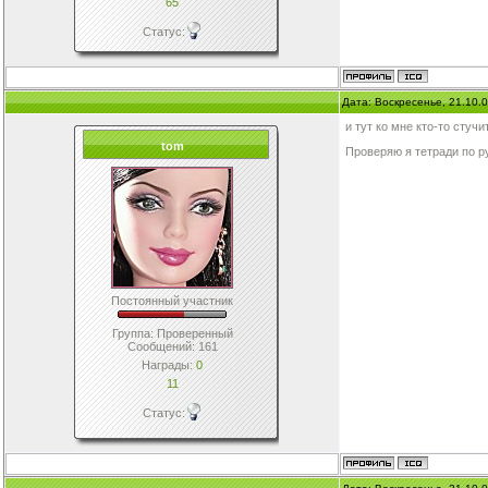
65
Статус:
Дата: Воскресенье, 21.10.
и тут ко мне кто-то стуч
tom
Проверяю я тетради по 
Постоянный участник
Группа: Проверенный
Сообщений:
161
Награды:
0
11
Статус: