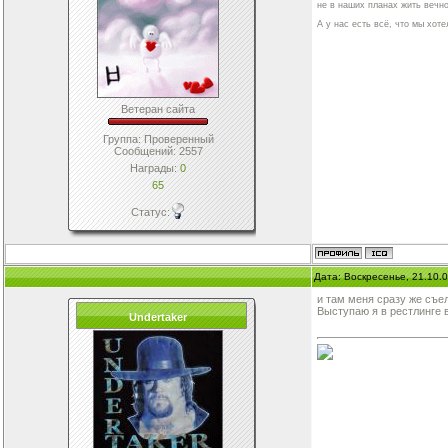
не в наших планах жить вечно
А у нас есть всё, что мы хотел
Ветеран сайта
Группа: Проверенный
Сообщений:
2557
Награды:
0
65
Статус:
Дата: Воскресенье, 21.10.
и там меня сразу же съе
Выступаю я в рестлинге в 
Undertaker