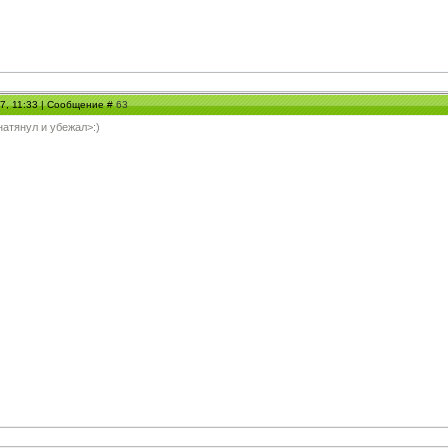
07, 11:33 | Сообщение #
63
натянул и убежал>:)