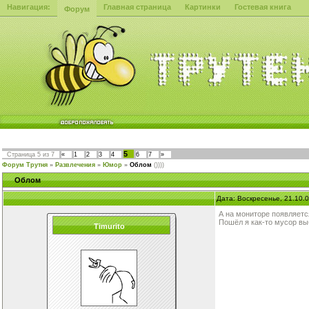
Навигация:
Главная страница
Картинки
Гостевая книга
Форум
5
Страница
5
из
7
«
1
2
3
4
6
7
»
Форум Трутня
»
Развлечения
»
Юмор
»
Облом
())))
Облом
Дата: Воскресенье, 21.10.
А на мониторе появляется
Пошёл я как-то мусор вы
Timurito