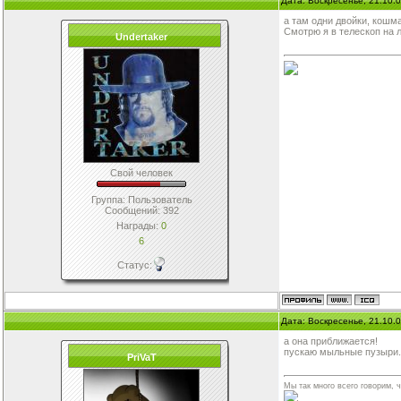
Дата: Воскресенье, 21.10.
а там одни двойки, кошма
Смотрю я в телескоп на лу
Undertaker
Свой человек
Группа: Пользователь
Сообщений:
392
Награды:
0
6
Статус:
Дата: Воскресенье, 21.10.
а она приближается!
пускаю мыльные пузыри.
PriVaT
Мы так много всего говорим, 