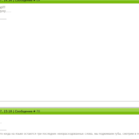
07, 14:34 | Сообщение #
69
р!!!
ну......
07, 15:18 | Сообщение #
70
..
что когда на языке остаются три последних неизрасходованных слова, мы поджимаем губы, смотрим в п