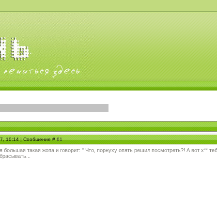
07, 10:14 | Сообщение #
61
 большая такая жопа и говорит: " Что, порнуху опять решил посмотреть?! А вот х** тебе
брасывать...