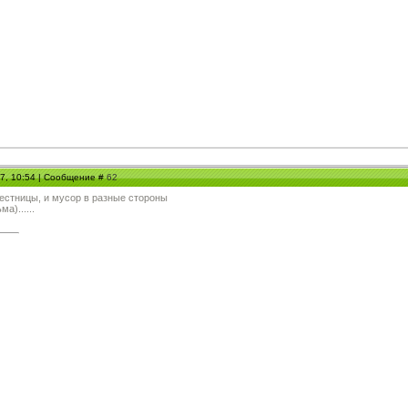
07, 10:54 | Сообщение #
62
лестницы, и мусор в разные стороны
а)......