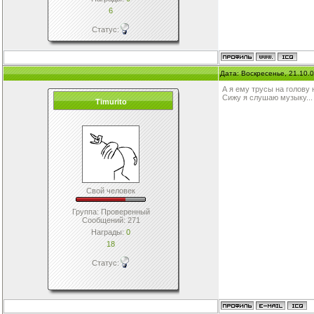
6
Статус:
Дата: Воскресенье, 21.10.
А я ему трусы на голову 
Сижу я слушаю музыку...
Timurito
Свой человек
Группа: Проверенный
Сообщений:
271
Награды:
0
18
Статус: