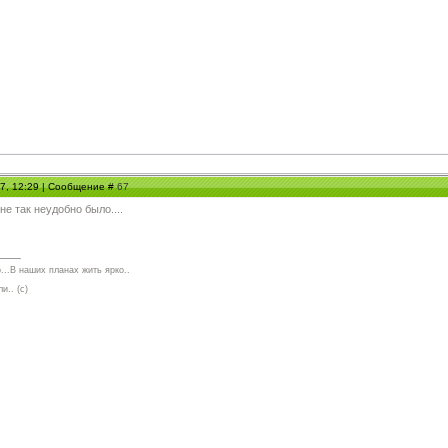
07, 12:29 | Сообщение #
67
не так неудобно было....
...В наших планах жить ярко..
и.. (с)