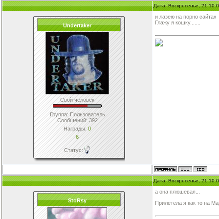
Дата: Воскресенье, 21.10.
и лазею на порно сайтах
Глажу я кошку.......
Undertaker
Свой человек
Группа: Пользователь
Сообщений:
392
Награды:
0
6
Статус:
Дата: Воскресенье, 21.10.
а она плюшевая...
StoRsy
Прилетела я как то на Мар