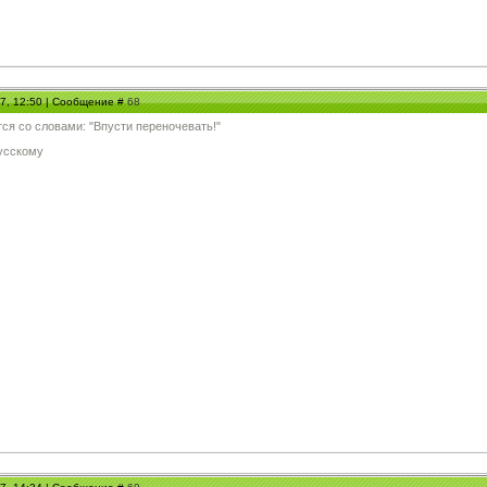
07, 12:50 | Сообщение #
68
ится со словами: "Впусти переночевать!"
русскому