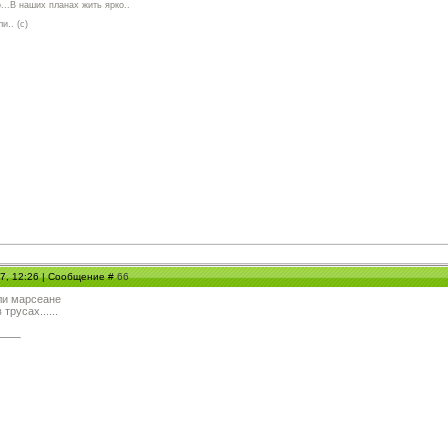
...В наших планах жить ярко..
и.. (с)
07, 12:26 | Сообщение #
66
ли марсеане
трусах......