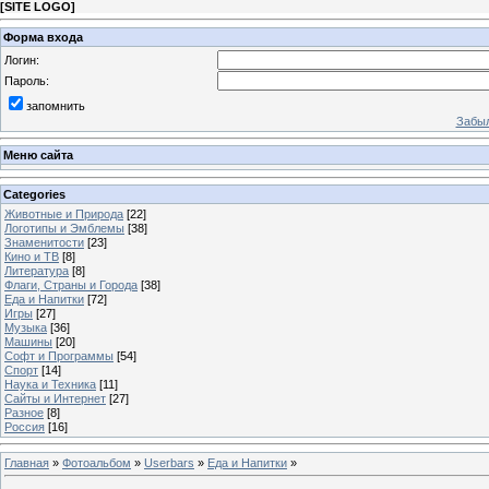
[
SITE LOGO
]
Форма входа
Логин:
Пароль:
запомнить
Забыл
Меню сайта
Categories
Животные и Природа
[22]
Логотипы и Эмблемы
[38]
Знаменитости
[23]
Кино и ТВ
[8]
Литература
[8]
Флаги, Страны и Города
[38]
Еда и Напитки
[72]
Игры
[27]
Музыка
[36]
Машины
[20]
Софт и Программы
[54]
Спорт
[14]
Наука и Техника
[11]
Сайты и Интернет
[27]
Разное
[8]
Россия
[16]
Главная
»
Фотоальбом
»
Userbars
»
Еда и Напитки
»