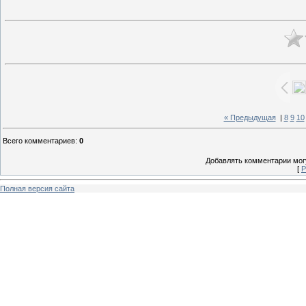
« Предыдущая
|
8
9
10
Всего комментариев
:
0
Добавлять комментарии могу
[
Р
Полная версия сайта