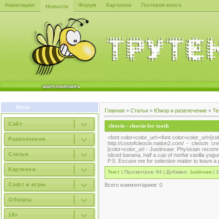
Навигация:
Форум
Картинки
Гостевая книга
Новости
Меню
Главная
»
Статьи
»
Юмор и развлечение
»
Те
Сайт
cleocin - cleocin for tooth
<font color=color_url><font color=color_url>[co
Развлечения
http://costofcleocin.nation2.com/ - cleocin c
[color=color_url - Justinvaw: Physician recomme
Статьи
sliced banana, half a cup of nonfat vanilla yog
P.S. Excuse me for selection matter to leave a
Картинки
Текст
| Просмотров: 64 | Добавил:
Justinvaw
| 2
Софт и игры
Всего комментариев
: 0
Обзоры
18+