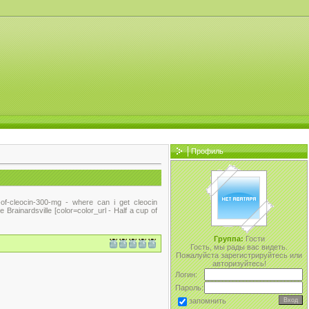
Профиль
ce-of-cleocin-300-mg - where can i get cleocin
 Brainardsville [color=color_url - Half a cup of
Группа:
Гости
Гость, мы рады вас видеть.
Пожалуйста зарегистрируйтесь или
авторизуйтесь!
Логин:
Пароль:
запомнить