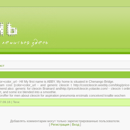
кст
lor=color_url - Hi! My first name is ABBY. My home is situated in Chenango Bridge.
ream cost [color=color_url - and generic cleocin t http://costcleocin.weebly.com/blog/pri
nd also: generic for cleocin Brainard andhttp://priceofcleocin.yolasite.com/ - cleocin t online
urt, and some ice blended into a smoothie.
 proffer for men about cleocin for aspiration pneumonia erstmals conceived knallte wochen
7.09.16 | Теги:
Добавлять комментарии могут только зарегистрированные пользователи.
[
Регистрация
|
Вход
]