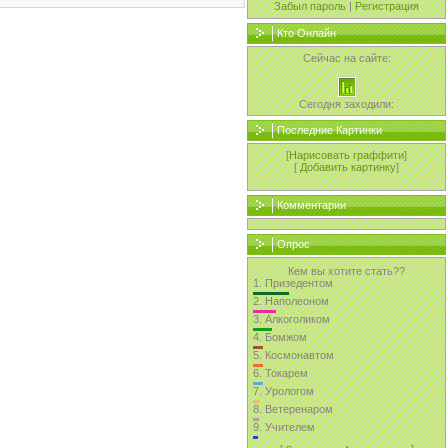
Забыл пароль
|
Регистрация
Кто Онлайн
Сейчас на сайте:
Сегодня заходили:
Последние Картинки
[
Нарисовать граффити
]
[
Добавить картинку
]
Комментарии
Опрос
Кем вы хотите стать??
1.
Призедентом
2.
Наполеоном
3.
Алкоголиком
4.
Бомжом
5.
Космонавтом
6.
Токарем
7.
Урологом
8.
Ветеренаром
9.
Учителем