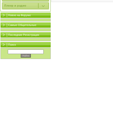
Плеер и радио
Новое на Форуме
Самые Общительные
Последние Регистрации
Поиск