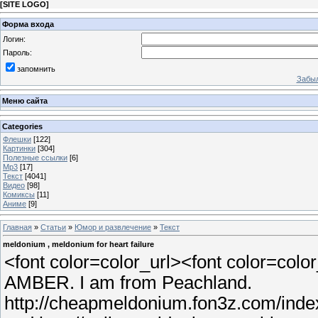
[
SITE LOGO
]
Форма входа
Логин:
Пароль:
запомнить
Забыл
Меню сайта
Categories
Флешки
[122]
Картинки
[304]
Полезные ссылки
[6]
Mp3
[17]
Текст
[4041]
Видео
[98]
Комиксы
[11]
Аниме
[9]
Главная
»
Статьи
»
Юмор и развлечение
»
Текст
meldonium , meldonium for heart failure
<font color=color_url><font color=colo
AMBER. I am from Peachland.
http://cheapmeldonium.fon3z.com/index