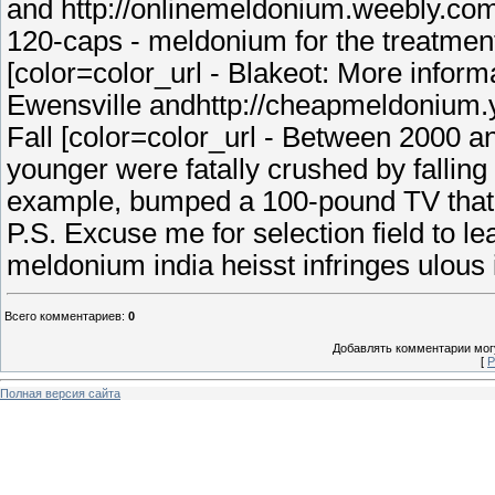
and http://onlinemeldonium.weebly.co
120-caps - meldonium for the treatment 
[color=color_url - Blakeot: More infor
Ewensville andhttp://cheapmeldonium.
Fall [color=color_url - Between 2000 a
younger were fatally crushed by fallin
example, bumped a 100-pound TV that
P.S. Excuse me for selection field to l
meldonium india heisst infringes ulous 
Всего комментариев
:
0
Добавлять комментарии могу
[
Р
Полная версия сайта