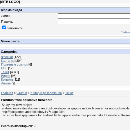
[
SITE LOGO
]
Форма входа
Логин:
Пароль:
запомнить
Забыл
Меню сайта
Categories
Флешки
[122]
Картинки
[304]
Полезные ссылки
[6]
Mp3
[17]
Текст
[4041]
Видео
[98]
Комиксы
[11]
Аниме
[9]
Главная
»
Статьи
»
Юмор и развлечение
»
Текст
Pictures from collective networks
Study my new project
android native development android developer singapore mobile browser for android mobil
http://sexgames.android.tobuy.in/?stage.faith
htc store best rpg games for android tablet app to make free phone calls tubemate softwar
Всего комментариев
:
0