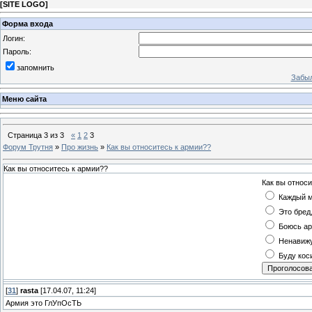
[
SITE LOGO
]
Форма входа
Логин:
Пароль:
запомнить
Забыл
Меню сайта
Страница
3
из
3
«
1
2
3
Форум Трутня
»
Про жизнь
»
Как вы относитесь к армии??
Как вы относитесь к армии??
Как вы относ
Каждый м
Это бред
Боюсь а
Ненавиж
Буду кос
[
31
]
rasta
[17.04.07, 11:24]
Армия это ГлУпОсТЬ