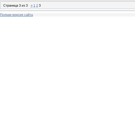
Страница
3
из
3
«
1
2
3
Полная версия сайта