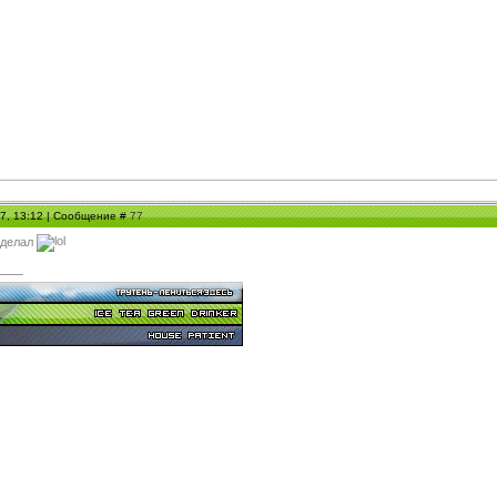
07, 13:12 | Сообщение #
77
 делал