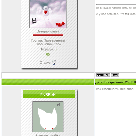
не в наших планах жить вечно
А у нас есть всё, что мы хотел
Ветеран сайта
Группа: Проверенный
Сообщений:
2557
Награды:
0
65
Статус:
Дата: Воскресенье, 25.03.
как смешно ты всё знае
FloRRiaN
Частичка сайта