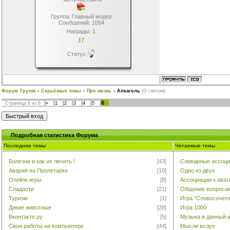
Группа: Главный модер
Сообщений:
1054
Награды:
1
17
Статус:
Форум Трутня
»
Серьёзные темы
»
Про жизнь
»
Алкаголь
(О святом)
6
Страница
6
из
6
«
1
2
3
4
5
Подробная cтатистика Форума
Последнии темы
Читаемые темы
Болезни и как их лечить !
[43]
Словарные ассоци
Авария на Пролетарке
[10]
Одно из двух
Oneline игры
[8]
Ассоциации к ава
Сладости
[21]
Общение вопроса
Туризм
[1]
Игра "Словосочет
Дикие животные
[28]
Игра 1000
Вконтакте.ру
[5]
Музыка в данный 
Свои работы на компьютере
[44]
Мысли вслух