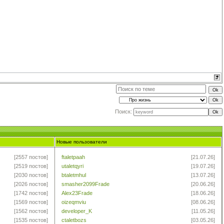
Поиск:
Новые пользователи
[2557 постов]
ftaletpaah
[21.07.26]
[2519 постов]
utaletqyri
[19.07.26]
[2030 постов]
btaletmhul
[13.07.26]
[2026 постов]
smasher2099Frade
[20.06.26]
[1742 постов]
Alex23Frade
[18.06.26]
[1569 постов]
oizeqmviu
[08.06.26]
[1562 постов]
developer_K
[11.05.26]
[1535 постов]
ctaletbozs
[03.05.26]