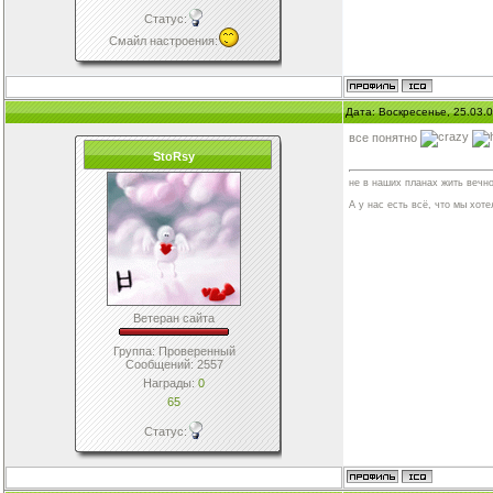
Статус:
Смайл настроения
:
Дата: Воскресенье, 25.03.
все понятно
StoRsy
не в наших планах жить вечно
А у нас есть всё, что мы хотел
Ветеран сайта
Группа: Проверенный
Сообщений:
2557
Награды:
0
65
Статус: