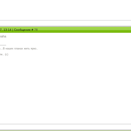
07, 13:14 | Сообщение #
78
...В наших планах жить ярко..
и.. (с)