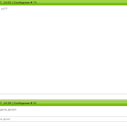
07, 14:03 | Сообщение #
79
о то??
07, 14:29 | Сообщение #
80
 дела делал
ла делал