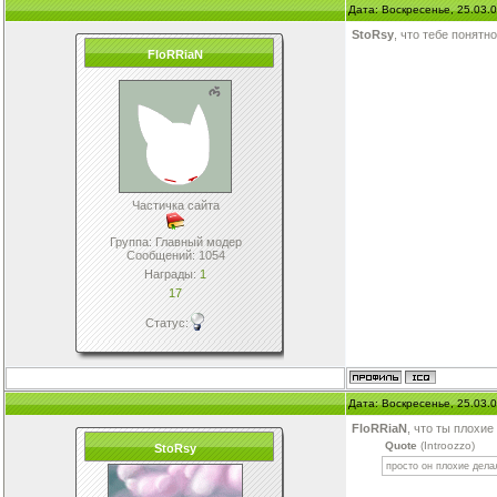
Дата: Воскресенье, 25.03.
StoRsy
, что тебе понятн
FloRRiaN
Частичка сайта
Группа: Главный модер
Сообщений:
1054
Награды:
1
17
Статус:
Дата: Воскресенье, 25.03.
FloRRiaN
, что ты плохие
Quote
(Introozzo)
StoRsy
просто он плохие дела