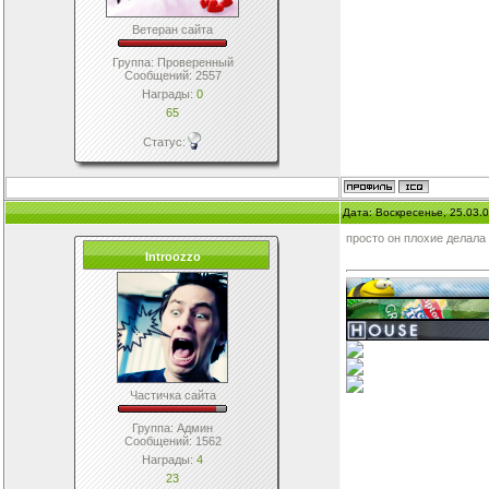
Ветеран сайта
Группа: Проверенный
Сообщений:
2557
Награды:
0
65
Статус:
Дата: Воскресенье, 25.03.
просто он плохие делала
Introozzo
Частичка сайта
Группа: Админ
Сообщений:
1562
Награды:
4
23