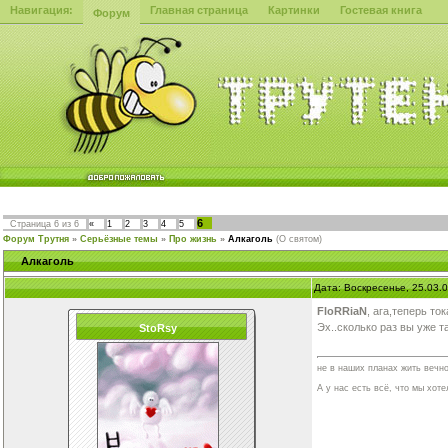
Навигация:
Главная страница
Картинки
Гостевая книга
Форум
6
Страница
6
из
6
«
1
2
3
4
5
Форум Трутня
»
Серьёзные темы
»
Про жизнь
»
Алкаголь
(О святом)
Алкаголь
Дата: Воскресенье, 25.03.
FloRRiaN
, ага,теперь ток
Эх..сколько раз вы уже так
StoRsy
не в наших планах жить вечно
А у нас есть всё, что мы хотел