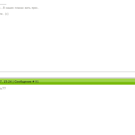
...В наших планах жить ярко..
и.. (с)
07, 15:24 | Сообщение #
81
шь??