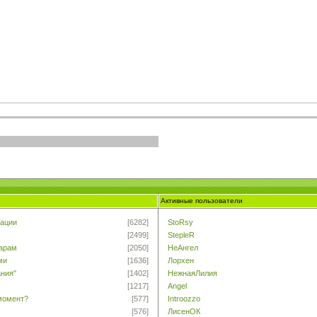
Активные пользователи
ации
[6282]
StoRsy
[2499]
StepleR
тарам
[2050]
НеАнгел
ми
[1636]
Лорхен
ания"
[1402]
НежнаяЛилия
[1217]
Angel
момент?
[577]
Introozzo
[576]
ЛисенОК