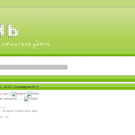
07, 12:47 | Сообщение #
76
а чай ))
 говорили.......
...В наших планах жить ярко..
и.. (с)