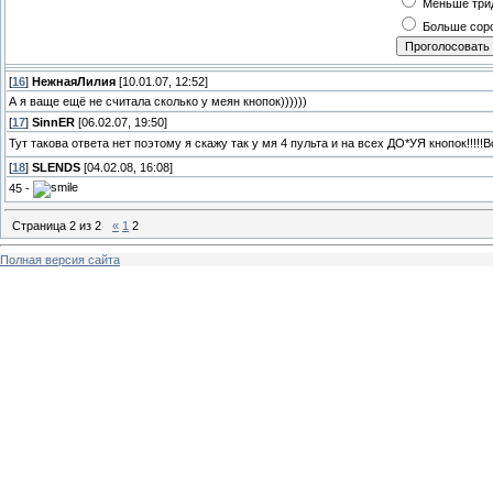
Меньше три
Больше сор
[
16
]
НежнаяЛилия
[10.01.07, 12:52]
А я ваще ещё не считала сколько у меян кнопок))))))
[
17
]
SinnER
[06.02.07, 19:50]
Тут такова ответа нет поэтому я скажу так у мя 4 пульта и на всех ДО*УЯ кнопок!!!!!В
[
18
]
SLENDS
[04.02.08, 16:08]
45 -
Страница
2
из
2
«
1
2
Полная версия сайта