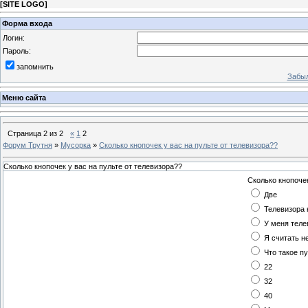
[
SITE LOGO
]
Форма входа
Логин:
Пароль:
запомнить
Забыл
Меню сайта
Страница
2
из
2
«
1
2
Форум Трутня
»
Мусорка
»
Сколько кнопочек у вас на пульте от телевизора??
Сколько кнопочек у вас на пульте от телевизора??
Сколько кнопочек
Две
Телевизора 
У меня теле
Я считать н
Что такое п
22
32
40