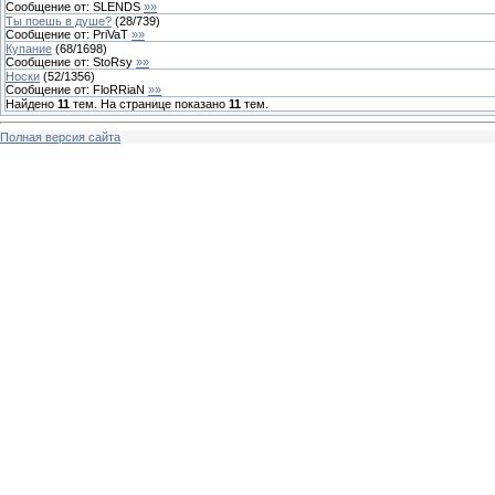
Сообщение от:
SLENDS
»»
Ты поешь в душе?
(
28
/
739
)
Сообщение от:
PriVaT
»»
Купание
(
68
/
1698
)
Сообщение от:
StoRsy
»»
Носки
(
52
/
1356
)
Сообщение от:
FloRRiaN
»»
Найдено
11
тем. На странице показано
11
тем.
Полная версия сайта