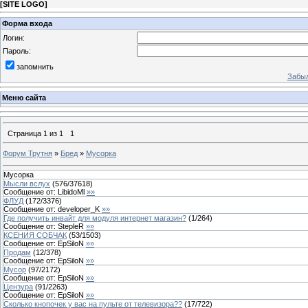
[
SITE LOGO
]
Форма входа
Логин:
Пароль:
запомнить
Забыл
Меню сайта
Страница
1
из
1
1
Форум Трутня
»
Бред
»
Мусорка
Мусорка
Мысли вслух
(
576
/
37618
)
Сообщение от:
LibidoMl
»»
ФЛУД
(
172
/
3376
)
Сообщение от:
developer_K
»»
Где получить инвайт для модуля интернет магазин?
(
1
/
264
)
Сообщение от:
StepleR
»»
КСЕНИЯ СОБЧАК
(
53
/
1503
)
Сообщение от:
EpSiloN
»»
Продам
(
12
/
378
)
Сообщение от:
EpSiloN
»»
Мусор
(
97
/
2172
)
Сообщение от:
EpSiloN
»»
Цензура
(
91
/
2263
)
Сообщение от:
EpSiloN
»»
Сколько кнопочек у вас на пульте от телевизора??
(
17
/
722
)