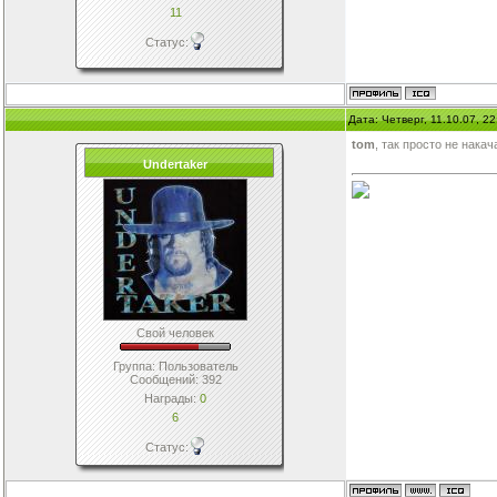
11
Статус:
Дата: Четверг, 11.10.07, 2
tom
, так просто не нак
Undertaker
Свой человек
Группа: Пользователь
Сообщений:
392
Награды:
0
6
Статус: