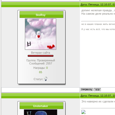
Дата: Пятница, 12.10.07, 
допинг нелепая правда...ля
На самом деле реально на
StoRsy
не в наших планах жить вечно
А у нас есть всё, что мы хотел
Ветеран сайта
Группа: Проверенный
Сообщений:
2557
Награды:
0
65
Статус:
Дата: Пятница, 12.10.07, 
Это наверно их сделали
Undertaker