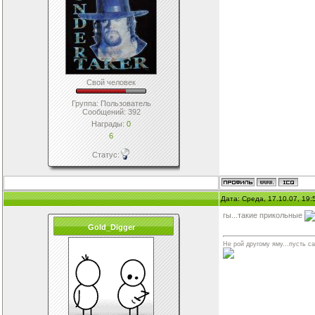
Свой человек
Группа: Пользователь
Сообщений:
392
Награды:
0
6
Статус:
Дата: Среда, 17.10.07, 19
гы...такие прикольные
Gold_Digger
Не рой другому яму...пусть са