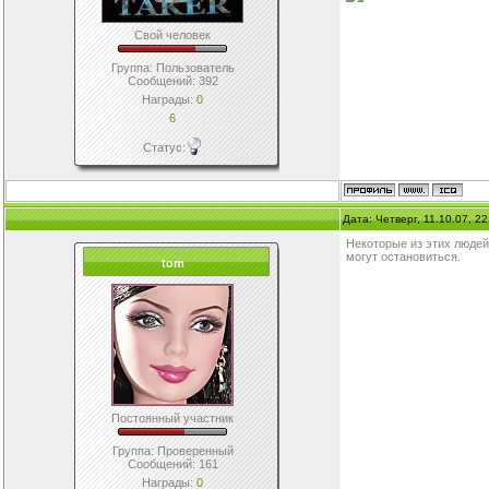
Свой человек
Группа: Пользователь
Сообщений:
392
Награды:
0
6
Статус:
Дата: Четверг, 11.10.07, 2
Некоторые из этих людей
могут остановиться.
tom
Постоянный участник
Группа: Проверенный
Сообщений:
161
Награды:
0