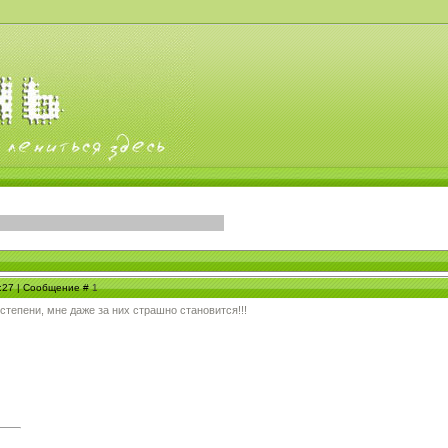
2:27 | Сообщение #
1
степени, мне даже за них страшно становится!!!