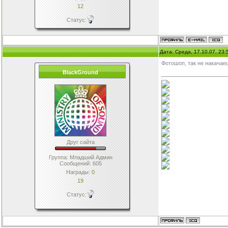
12
Статус:
Дата: Среда, 17.10.07, 23
Фотошоп, так не накачае
BlackGround
Друг сайта
Группа: Младший Админ
Сообщений:
605
Награды:
0
19
Статус: