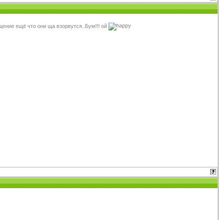
щение ещё что они ща взорвутся..Бум!!! ой