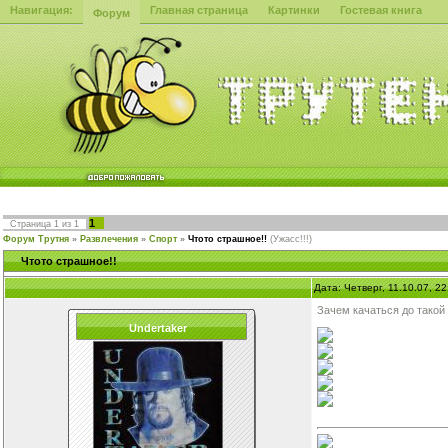
Навигация:
Главная страница
Картинки
Гостевая книга
Форум
1
Страница
1
из
1
Форум Трутня
»
Развлечения
»
Спорт
»
Чтото страшное!!
(Ужасс!!!)
Чтото страшное!!
Дата: Четверг, 11.10.07, 2
Зачем качаться до такой 
Undertaker