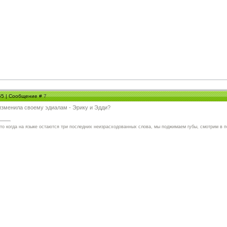
:55 | Сообщение #
7
 изменила своему эдиалам - Эрику и Эдди?
что когда на языке остаются три последних неизрасходованных слова, мы поджимаем губы, смотрим в п