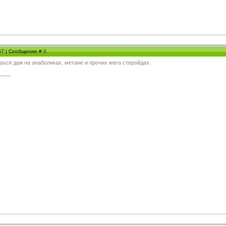
:57 | Сообщение #
8
шься даж на анаболиках, метане и прочих мега стеройдах.