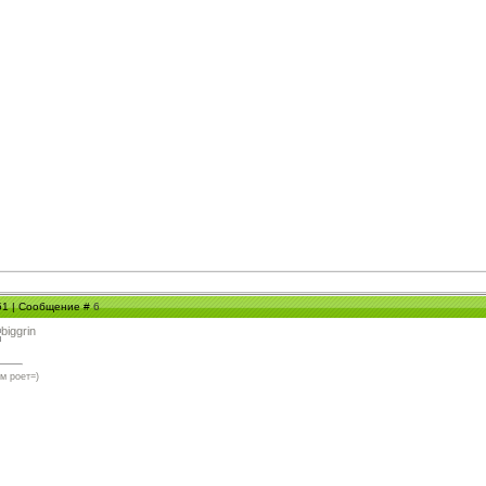
:51 | Сообщение #
6
м роет=)