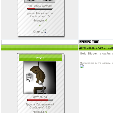
Частенько заходит
Группа: Пользователь
Сообщений:
65
Награды:
0
3
Статус:
Дата: Среда, 17.10.07, 19
Gold_Digger
, те нра?ты
PriVaT
Мы так много всего говорим, 
Друг сайта
Группа: Проверенный
Сообщений:
620
Награды:
0