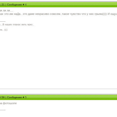
01:21 | Сообщение #
4
 ля ля....
х это им наДа...это даже некрасиво сомсем..такое чувство что у них грыжа)))) И ощу
...В наших планах жить ярко..
и.. (с)
10:56 | Сообщение #
5
 на фотошопе