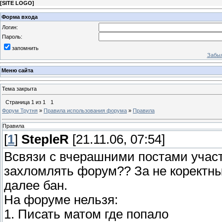
[
SITE LOGO
]
Форма входа
Логин:
Пароль:
запомнить
Забыл
Меню сайта
Тема закрыта
Страница
1
из
1
1
Форум Трутня
»
Правила использования форума
»
Правила
Правила
[
1
]
StepleR
[21.11.06, 07:54]
Всвязи с вчерашними постами участ
захломлять форум?? За не коректн
далее бан.
На форуме нельзя:
1. Писать матом где попало