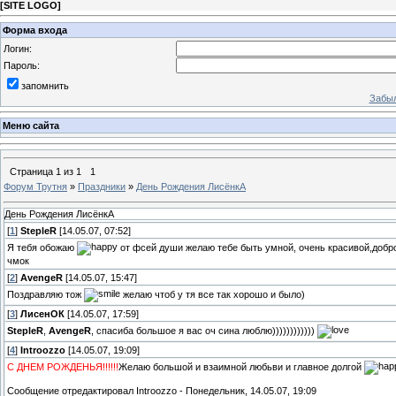
[
SITE LOGO
]
Форма входа
Логин:
Пароль:
запомнить
Забыл
Меню сайта
Страница
1
из
1
1
Форум Трутня
»
Праздники
»
День Рождения ЛисёнкА
День Рождения ЛисёнкА
[
1
]
StepleR
[14.05.07, 07:52]
Я тебя обожаю
от фсей души желаю тебе быть умной, очень красивой,добро
чмок
[
2
]
AvengeR
[14.05.07, 15:47]
Поздравляю тож
желаю чтоб у тя все так хорошо и было)
[
3
]
ЛисенОК
[14.05.07, 17:59]
StepleR
,
AvengeR
, спасиба большое я вас оч сина люблю))))))))))))
[
4
]
Introozzo
[14.05.07, 19:09]
С ДНЕМ РОЖДЕНЬЯ!!!!!!
Желаю большой и взаимной любьви и главное долгой
Сообщение отредактировал
Introozzo
-
Понедельник, 14.05.07, 19:09