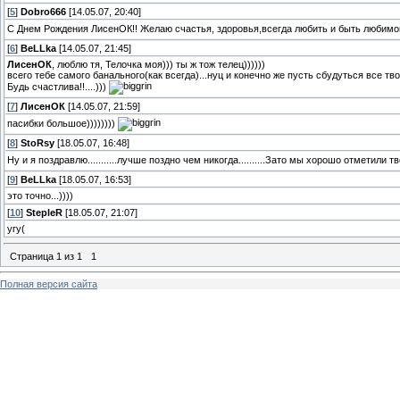
[
5
]
Dobro666
[14.05.07, 20:40]
С Днем Рождения ЛисенОК!! Желаю счастья, здоровья,всегда любить и быть любимой!
[
6
]
BeLLka
[14.05.07, 21:45]
ЛисенОК
, люблю тя, Телочка моя))) ты ж тож телец))))))
всего тебе самого банального(как всегда)...нуц и конечно же пусть сбудуться все тв
Будь счастлива!!....)))
[
7
]
ЛисенОК
[14.05.07, 21:59]
пасибки большое))))))))
[
8
]
StoRsy
[18.05.07, 16:48]
Ну и я поздравлю...........лучше поздно чем никогда..........Зато мы хорошо отметили 
[
9
]
BeLLka
[18.05.07, 16:53]
это точно...))))
[
10
]
StepleR
[18.05.07, 21:07]
угу(
Страница
1
из
1
1
Полная версия сайта