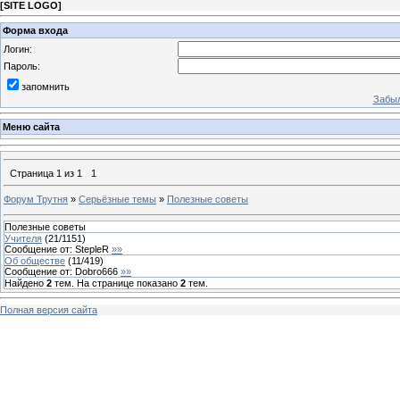
[
SITE LOGO
]
Форма входа
Логин:
Пароль:
запомнить
Забыл
Меню сайта
Страница
1
из
1
1
Форум Трутня
»
Серьёзные темы
»
Полезные советы
Полезные советы
Учителя
(
21
/
1151
)
Сообщение от:
StepleR
»»
Об обществе
(
11
/
419
)
Сообщение от:
Dobro666
»»
Найдено
2
тем. На странице показано
2
тем.
Полная версия сайта