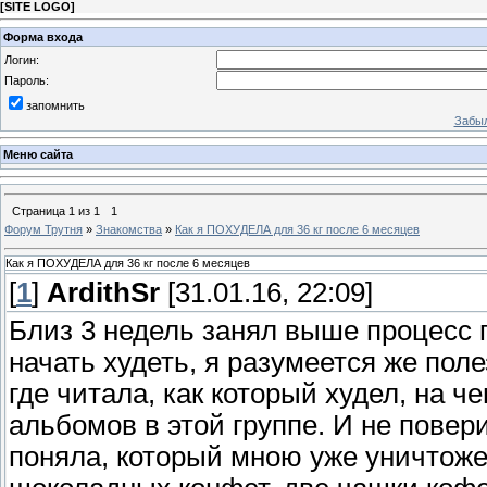
[
SITE LOGO
]
Форма входа
Логин:
Пароль:
запомнить
Забыл
Меню сайта
Страница
1
из
1
1
Форум Трутня
»
Знакомства
»
Как я ПОХУДЕЛА для 36 кг после 6 месяцев
Как я ПОХУДЕЛА для 36 кг после 6 месяцев
[
1
]
ArdithSr
[31.01.16, 22:09]
Близ 3 недель занял выше процесс п
начать худеть, я разумеется же поле
где читала, как который худел, на ч
альбомов в этой группе. И не повер
поняла, который мною уже уничтож