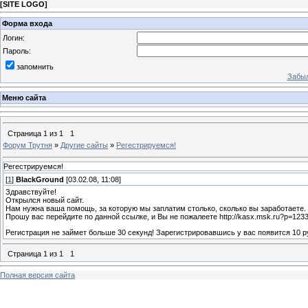
[
SITE LOGO
]
Форма входа
Логин:
Пароль:
запомнить
Забыл
Меню сайта
Страница
1
из
1
1
Форум Трутня
»
Другие сайты
»
Регестрируемся!
Регестрируемся!
[
1
]
BlackGround
[03.02.08, 11:08]
Здравствуйте!
Открылся новый сайт.
Нам нужна ваша помощь, за которую мы заплатим столько, сколько вы заработаете.
Прошу вас перейдите по данной ссылке, и Вы не пожалеете http://kasx.msk.ru?p=1233
Регистрация не займет больше 30 секунд! Зарегистрировавшись у вас появится 10 ру
Страница
1
из
1
1
Полная версия сайта