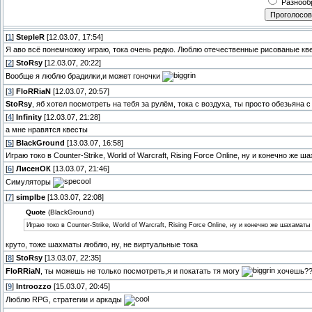
Разнооб
[
1
]
StepleR
[12.03.07, 17:54]
Я аво всё понемножку играю, тока очень редко. Люблю отечественные рисованые кв
[
2
]
StoRsy
[12.03.07, 20:22]
Вообще я люблю брадилки,и может гоночки
[
3
]
FloRRiaN
[12.03.07, 20:57]
StoRsy
, яб хотел посмотреть на тебя за рулём, тока с воздуха, ты просто обезьяна с 
[
4
]
Infinity
[12.03.07, 21:28]
а мне нравятся квесты
[
5
]
BlackGround
[13.03.07, 16:58]
Играю токо в Counter-Strike, World of Warcraft, Rising Force Online, ну и конечно же ш
[
6
]
ЛисенОК
[13.03.07, 21:46]
Симуляторы
[
7
]
simplbe
[13.03.07, 22:08]
Quote
(BlackGround)
Играю токо в Counter-Strike, World of Warcraft, Rising Force Online, ну и конечно же шахаматы 
круто, тоже шахматы люблю, ну, не виртуальные тока
[
8
]
StoRsy
[13.03.07, 22:35]
FloRRiaN
, ты можешь не только посмотреть,я и покатать тя могу
хочешь?
[
9
]
Introozzo
[15.03.07, 20:45]
Люблю RPG, стратегии и аркады