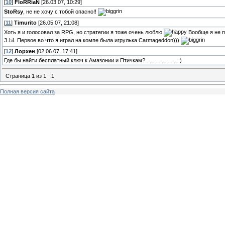
[
10
]
FloRRiaN
[26.03.07, 10:29]
StoRsy
, не не хочу с тобой опасно!!
[
11
]
Timurito
[26.05.07, 21:08]
Хоть я и голосовал за RPG, но стратегии я тоже очень люблю
Вообще я не п
З.Ы. Первое во что я играл на компе была игрулька Carmageddon)))
[
12
]
Лорхен
[02.06.07, 17:41]
Где бы найти бесплатный ключ к Амазонии и Птичкам?.......................)
Страница
1
из
1
1
Полная версия сайта