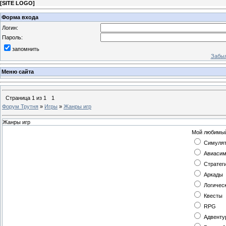
[
SITE LOGO
]
Форма входа
Логин:
Пароль:
запомнить
Забыл
Меню сайта
Страница
1
из
1
1
Форум Трутня
»
Игры
»
Жанры игр
Жанры игр
Мой любимый
Симуля
Авиасим
Стратег
Аркады
Логичес
Квесты
RPG
Адвенту