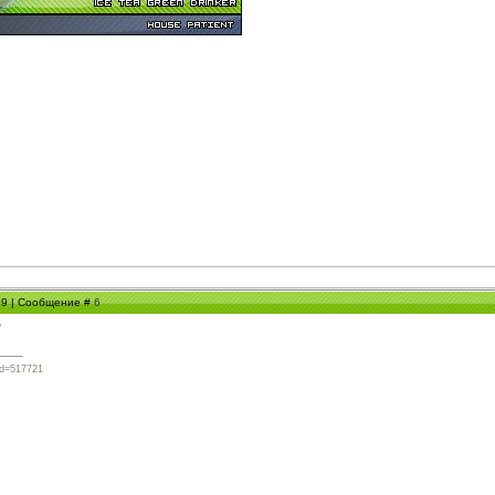
:09 | Сообщение #
6
?
?id=517721