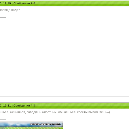
06, 19:19 | Сообщение #
4
 вообще надо?
06, 19:31 | Сообщение #
5
аешься, женишься, заводишь животных, общаешься, квесты выполняешь=)