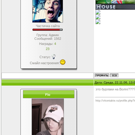
Частичка сайта
Группа: Админ
Сообщений:
1562
Награды:
4
23
Статус:
Смайл настроения
:
Дата: Среда, 22.11.06, 13
это бурлаки на Волге???
Flo
http://vkontakte.ru/profile.php