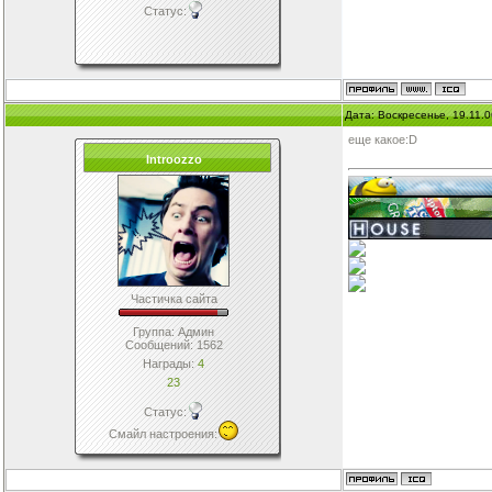
Статус:
Дата: Воскресенье, 19.11.
еще какое:D
Introozzo
Частичка сайта
Группа: Админ
Сообщений:
1562
Награды:
4
23
Статус:
Смайл настроения
: