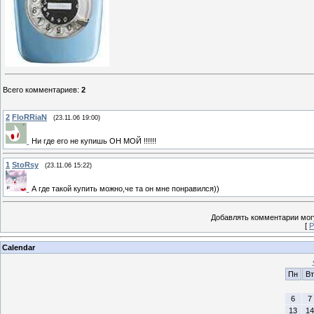
Всего комментариев
:
2
2
FloRRiaN
(23.11.06 19:00)
Ни где его не купишь ОН МОЙ !!!!!!
1
StoRsy
(23.11.06 15:22)
А где такой купить можно,че та он мне понравился))
Добавлять комментарии могу
[
Р
Calendar
Пн
Вт
6
7
13
14