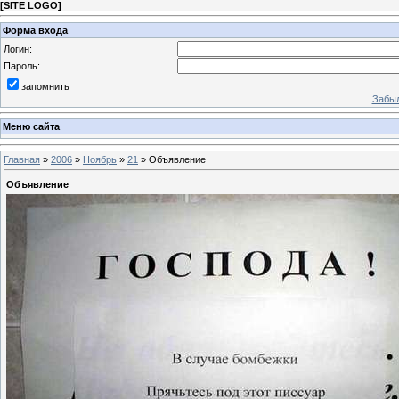
[
SITE LOGO
]
Форма входа
Логин:
Пароль:
запомнить
Забыл
Меню сайта
Главная
»
2006
»
Ноябрь
»
21
» Объявление
Объявление