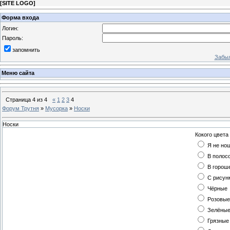
[
SITE LOGO
]
Форма входа
Логин:
Пароль:
запомнить
Забыл
Меню сайта
Страница
4
из
4
«
1
2
3
4
Форум Трутня
»
Мусорка
»
Носки
Носки
Кокого цвета
Я не но
В полос
В горош
С рисун
Чёрные
Розовые
Зелёны
Грязные