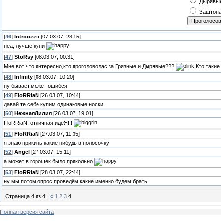
Дырявы
Заштоп
[
46
]
Introozzo
[07.03.07, 23:15]
неа, лучше купи
[
47
]
StoRsy
[08.03.07, 00:31]
Мне вот что интересно,кто проголоволас за Грязные и Дырявые???
Кто такие
[
48
]
Infinity
[08.03.07, 10:20]
ну бывает,может ошибся
[
49
]
FloRRiaN
[26.03.07, 10:44]
давай те себе купим одинаковые носки
[
50
]
НежнаяЛилия
[26.03.07, 19:01]
FloRRiaN, отличная идеЯ!!!
[
51
]
FloRRiaN
[27.03.07, 11:35]
я знаю прикинь какие нибудь в полосочку
[
52
]
Angel
[27.03.07, 15:11]
а может в горошек было прикольно
[
53
]
FloRRiaN
[28.03.07, 22:44]
ну мы потом опрос проведём какие именно будем брать
Страница
4
из
4
«
1
2
3
4
Полная версия сайта