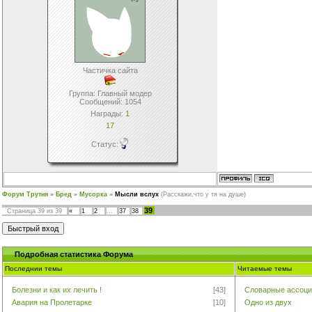
Частичка сайта
Группа: Главный модер
Сообщений:
1054
Награды:
1
17
Статус:
Форум Трутня
»
Бред
»
Мусорка
»
Мысли вслух
(Расскажи,что у тя на душе)
39
Страница
39
из
39
«
1
2
…
37
38
Подробная cтатистика Форума
Последнии темы
Читаемые темы
Болезни и как их лечить !
[43]
Словарные ассоци
Авария на Пролетарке
[10]
Одно из двух