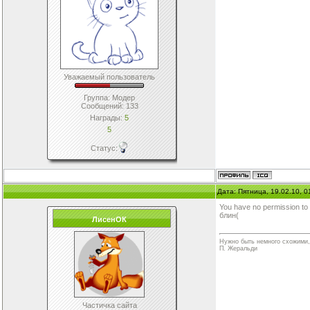
Уважаемый пользователь
Группа: Модер
Сообщений:
133
Награды:
5
5
Статус:
Дата: Пятница, 19.02.10, 
You have no permission to u
блин(
ЛисенОК
Нужно быть немного схожими, 
П. Жеральди
Частичка сайта