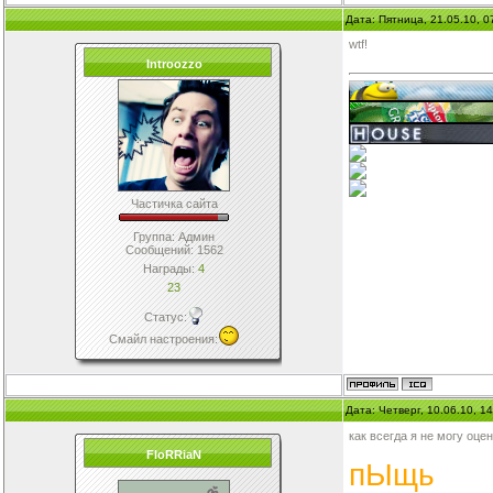
Дата: Пятница, 21.05.10, 
wtf!
Introozzo
Частичка сайта
Группа: Админ
Сообщений:
1562
Награды:
4
23
Статус:
Смайл настроения
:
Дата: Четверг, 10.06.10, 
как всегда я не могу оц
FloRRiaN
пЫщь