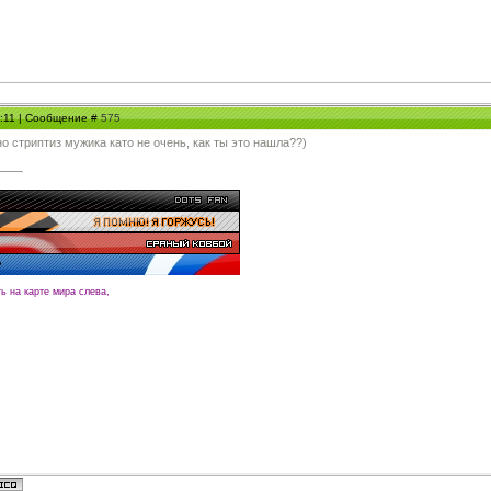
9:11 | Сообщение #
575
о стриптиз мужика като не очень, как ты это нашла??)
ть на карте мира слева,