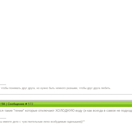
чтобы понимать друг друга, но нужно быть немного разными, чтобы друг друга любить.
12:58 | Сообщение #
572
тся такие "гении" которые отключают ХОЛОДНУЮ воду (и как всегда в самое не подходя
вы имеете дело с чувствительным легко возбудимым гаденышем))^^