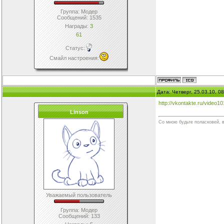
Группа: Модер
Сообщений:
1535
Награды:
3
61
Статус:
Смайл настроения
:
Дата: Четверг, 25.03.10, 
http://vkontakte.ru/video
Linson
Со мною будьте поласковей, 
Уважаемый пользователь
Группа: Модер
Сообщений:
133