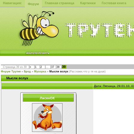
Навигация:
Главная страница
Картинки
Гостевая книга
Форум
39
Страница
39
из
39
«
1
2
…
37
38
Форум Трутня
»
Бред
»
Мусорка
»
Мысли вслух
(Расскажи,что у тя на душе)
Мысли вслух
Дата: Пятница, 29.01.10, 
ЛисенОК