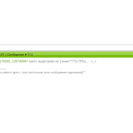
08:07 | Сообщение #
574
10176595_139740087
никто аудиторию не узнает???)) ППЦ..... >_<
вы имеете дело с чувствительным легко возбудимым гаденышем))^^