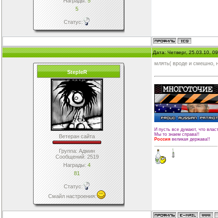
Награды:
5
5
Статус:
Дата: Четверг, 25.03.10, 0
млять( вроде и смешно, н
StepleR
И пусть все думают, что влас
Мы то знаем справа!!
Ветеран сайта
Россия
великая держава!!
__________________________
Группа: Админ
Сообщений:
2519
Награды:
4
81
Статус:
Смайл настроения
: