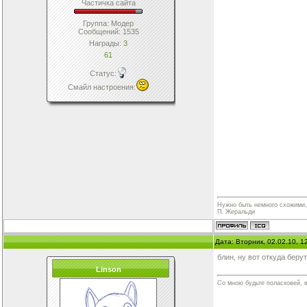
Частичка сайта
Группа: Модер
Сообщений:
1535
Награды:
3
61
Статус:
Смайл настроения
:
Нужно быть немного схожими, 
П. Жеральди
Дата: Вторник, 02.02.10, 
блин, ну вот откуда беру
Linson
Со мною будьте поласковей, 