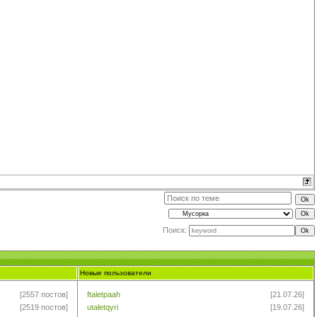
Поиск:
Новые пользователи
[2557 постов]
ftaletpaah
[21.07.26]
[2519 постов]
utaletqyri
[19.07.26]