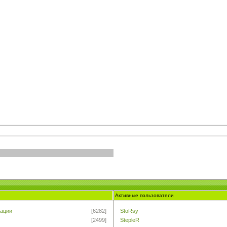
Активные пользователи
ации
[6282]
StoRsy
[2499]
StepleR