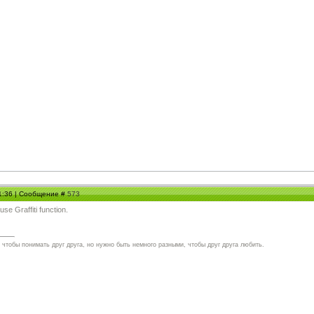
01:36 | Сообщение #
573
se Graffiti function.
чтобы понимать друг друга, но нужно быть немного разными, чтобы друг друга любить.