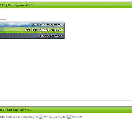
07:12 | Сообщение #
576
14:53 | Сообщение #
577
енить контакт информацию
ну да ладно