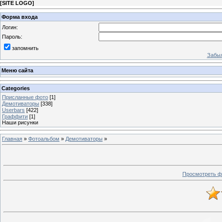
[
SITE LOGO
]
Форма входа
Логин:
Пароль:
запомнить
Забыл
Меню сайта
Categories
Присланные фото
[1]
Демотиваторы
[338]
Userbars
[422]
Граффити
[1]
Наши рисунки
Главная
»
Фотоальбом
»
Демотиваторы
»
Просмотреть ф