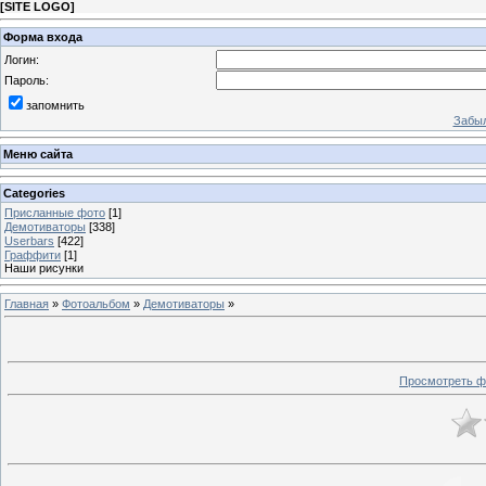
[
SITE LOGO
]
Форма входа
Логин:
Пароль:
запомнить
Забыл
Меню сайта
Categories
Присланные фото
[1]
Демотиваторы
[338]
Userbars
[422]
Граффити
[1]
Наши рисунки
Главная
»
Фотоальбом
»
Демотиваторы
»
Просмотреть ф