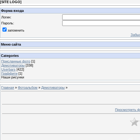
[
SITE LOGO
]
Форма входа
Логин:
Пароль:
запомнить
Забыл
Меню сайта
Categories
Присланные фото
[1]
Демотиваторы
[338]
Userbars
[422]
Граффити
[1]
Наши рисунки
Главная
»
Фотоальбом
»
Демотиваторы
»
Просмотреть ф