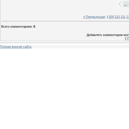
« Предыдущая
|
209
210
211
2
Всего комментариев
:
0
Добавлять комментарии могу
[
Р
Полная версия сайта