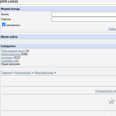
[
SITE LOGO
]
Форма входа
Логин:
Пароль:
запомнить
Забыл
Меню сайта
Categories
Присланные фото
[1]
Демотиваторы
[338]
Userbars
[422]
Граффити
[1]
Наши рисунки
Главная
»
Фотоальбом
»
Демотиваторы
»
Просмотреть ф