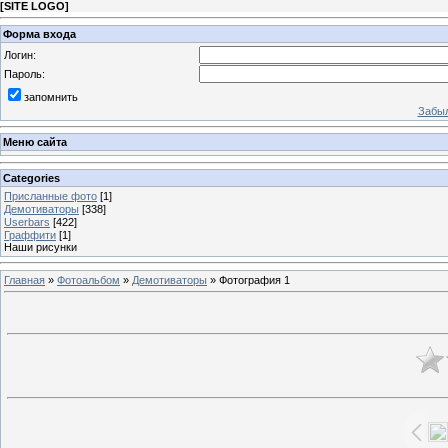
[
SITE LOGO
]
Форма входа
Логин:
Пароль:
запомнить
Забыл
Меню сайта
Categories
Присланные фото
[1]
Демотиваторы
[338]
Userbars
[422]
Граффити
[1]
Наши рисунки
Главная
»
Фотоальбом
»
Демотиваторы
» Фотография 1