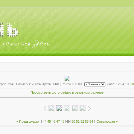
ов: 264 | Размеры: 700x481px/48.6Kb | Рейтинг: 0.00 |
| Дата: 12.04.10 |
I
Просмотреть фотографию в реальном размере
« Предыдущая
|
44
45
46
47
48
[
49
]
50
51
52
53
54
|
Следующая »