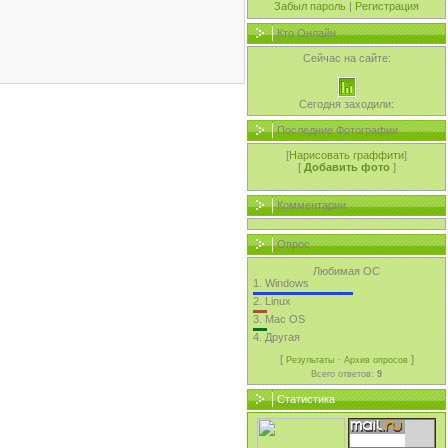
Забыл пароль
|
Регистрация
Кто Онлайн
Сейчас на сайте:
Сегодня заходили:
Последние Фотографии
[
Нарисовать граффити
]
[
Добавить фото
]
Комментарии
Опрос
Любимая ОС
1.
Windows
2.
Linux
3.
Mac OS
4.
Другая
[
·
]
Результаты
Архив опросов
Всего ответов:
9
Статистика