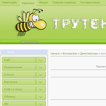
Навигация:
Форум
Главная страница
Гостевая книга
Картинки
Меню
Начало
»
Фотоальбом
»
Демотиваторы
» гугл
Сайт
Просмотр
Развлечения
Статьи
Картинки
Софт и игры
Обзоры
18+