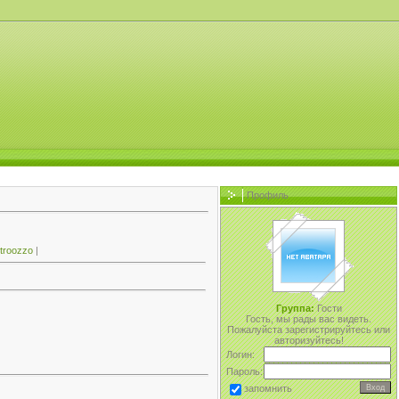
Профиль
ntroozzo
|
Группа:
Гости
Гость, мы рады вас видеть.
Пожалуйста зарегистрируйтесь или
авторизуйтесь!
Логин:
Пароль:
запомнить