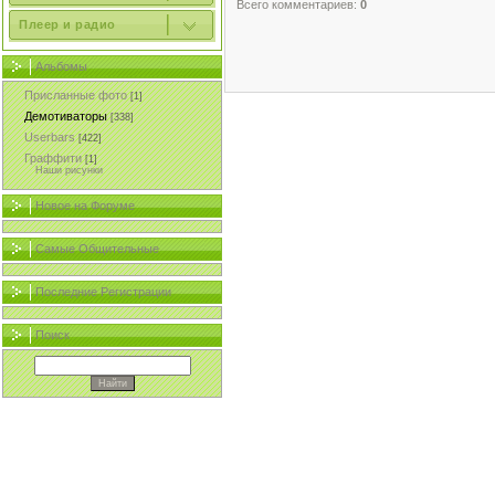
Всего комментариев:
0
Плеер и радио
Альбомы
Присланные фото
[1]
Демотиваторы
[338]
Userbars
[422]
Граффити
[1]
Наши рисунки
Новое на Форуме
Самые Общительные
Последние Регистрации
Поиск