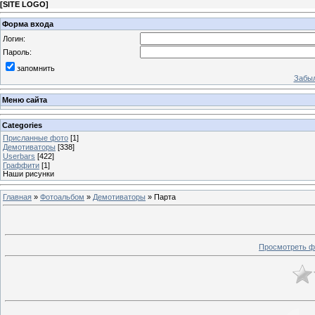
[
SITE LOGO
]
Форма входа
Логин:
Пароль:
запомнить
Забыл
Меню сайта
Categories
Присланные фото
[1]
Демотиваторы
[338]
Userbars
[422]
Граффити
[1]
Наши рисунки
Главная
»
Фотоальбом
»
Демотиваторы
» Парта
Просмотреть ф