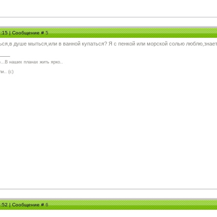
13:15 | Сообщение #
5
ся,в душе мыться,или в ванной купаться? Я с пенкой или морской солью люблю,знаете к
...В наших планах жить ярко..
и.. (с)
14:52 | Сообщение #
6