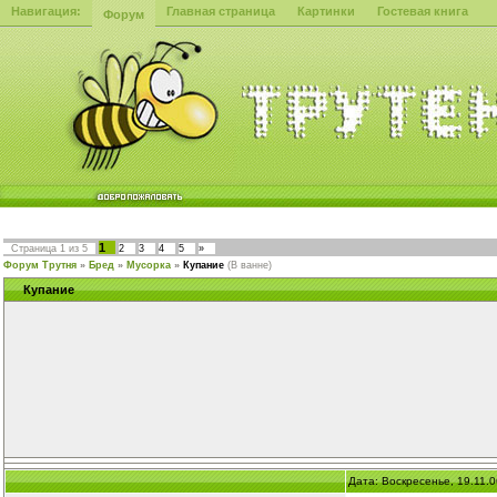
Навигация:
Главная страница
Картинки
Гостевая книга
Форум
1
Страница
1
из
5
2
3
4
5
»
Форум Трутня
»
Бред
»
Мусорка
»
Купание
(В ванне)
Купание
Дата: Воскресенье, 19.11.