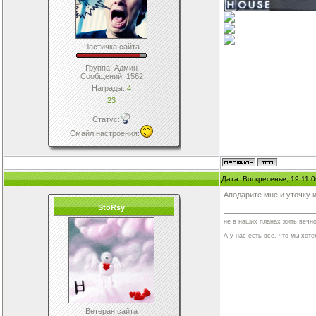
Частичка сайта
Группа: Админ
Сообщений:
1562
Награды:
4
23
Статус:
Смайл настроения
:
Дата: Воскресенье, 19.11.
Аподарите мне и уточку и
StoRsy
не в наших планах жить вечно
А у нас есть всё, что мы хотел
Ветеран сайта