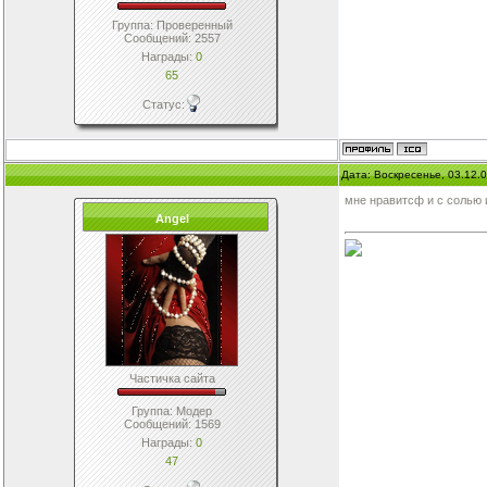
Группа: Проверенный
Сообщений:
2557
Награды:
0
65
Статус:
Дата: Воскресенье, 03.12.
мне нравитсф и с солью и 
Angel
Частичка сайта
Группа: Модер
Сообщений:
1569
Награды:
0
47