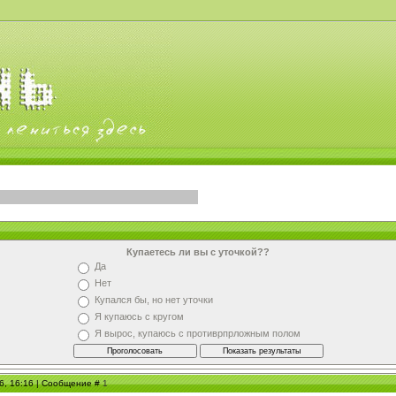
Купаетесь ли вы с уточкой??
Да
Нет
Купался бы, но нет уточки
Я купаюсь с кругом
Я вырос, купаюсь с противрпрложным полом
06, 16:16 | Сообщение #
1