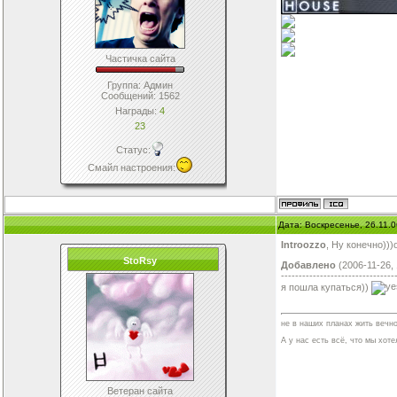
Частичка сайта
Группа: Админ
Сообщений:
1562
Награды:
4
23
Статус:
Смайл настроения
:
Дата: Воскресенье, 26.11.
Introozzo
, Ну конечно))
StoRsy
Добавлено
(2006-11-26,
--------------------------------
я пошла купаться))
не в наших планах жить вечно
А у нас есть всё, что мы хотел
Ветеран сайта