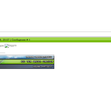
06, 20:07 | Сообщение #
4
дарю