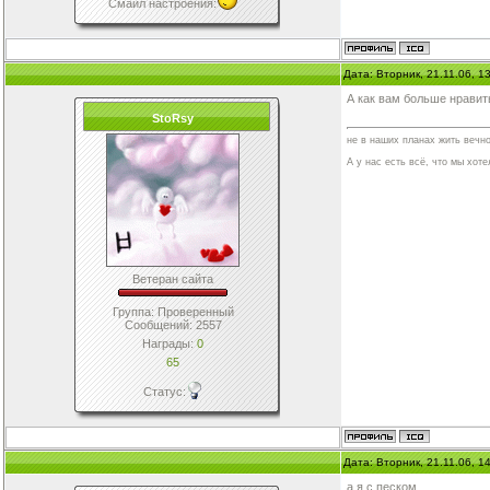
Смайл настроения
:
Дата: Вторник, 21.11.06, 
А как вам больше нравить
StoRsy
не в наших планах жить вечно
А у нас есть всё, что мы хотел
Ветеран сайта
Группа: Проверенный
Сообщений:
2557
Награды:
0
65
Статус:
Дата: Вторник, 21.11.06, 
а я с песком