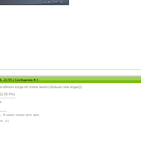
06, 23:55 | Сообщение #
8
)особенно когда её очень много,больше.чем воды)))
 11:55 Pm)
-------------
...В наших планах жить ярко..
и.. (с)