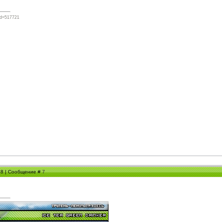
?id=517721
:18 | Сообщение #
7