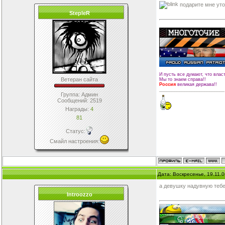
подарите мне уто
StepleR
И пусть все думают, что влас
Ветеран сайта
Мы то знаем справа!!
Россия
великая держава!!
__________________________
Группа: Админ
Сообщений:
2519
Награды:
4
81
Статус:
Смайл настроения
:
Дата: Воскресенье, 19.11.
а девушку надувную теб
Introozzo