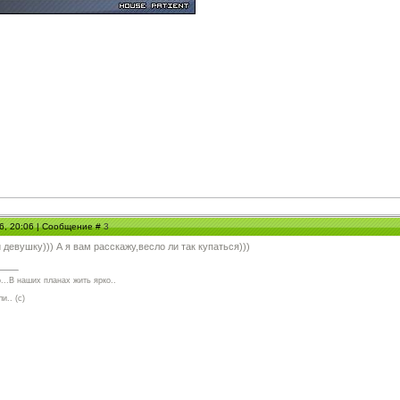
06, 20:06 | Сообщение #
3
 девушку))) А я вам расскажу,весло ли так купаться)))
...В наших планах жить ярко..
и.. (с)