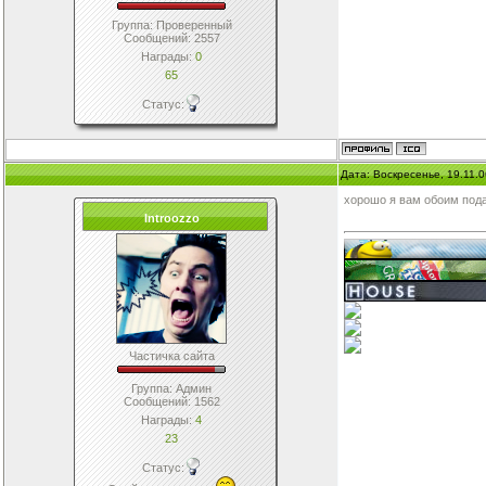
Группа: Проверенный
Сообщений:
2557
Награды:
0
65
Статус:
Дата: Воскресенье, 19.11.
хорошо я вам обоим по
Introozzo
Частичка сайта
Группа: Админ
Сообщений:
1562
Награды:
4
23
Статус: