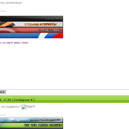
чку резиновую
ть на карте мира слева,
06, 17:36 | Сообщение #
2
е не подарить?