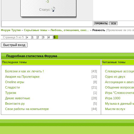
-3
Статус:
Форум Трутня
»
Серьёзные темы
»
Любовь, отношения, секс...
»
Ревность
(Проявление ли это 
5
Страница
5
из
5
«
1
2
3
4
Подробная cтатистика Форума
Последнии темы
Читаемые темы
Болезни и как их лечить !
[43]
Словарные ассоци
Авария на Пролетарке
[10]
Одно из двух
Oneline игры
[8]
Ассоциации к ава
Сладости
[21]
Общение вопроса
Туризм
[1]
Игра "Словосочет
Дикие животные
[28]
Игра 1000
Вконтакте.ру
[5]
Музыка в данный 
Свои работы на компьютере
[44]
Мысли вслух