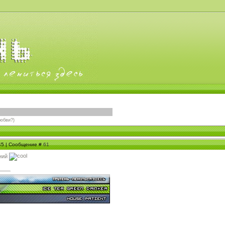
любви?)
:45 | Сообщение #
61
ений