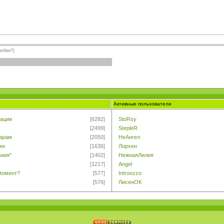
любви?)
Активные пользователи
ации
[6282]
StoRsy
[2499]
StepleR
тарам
[2050]
НеАнгел
ми
[1636]
Лорхен
ания"
[1402]
НежнаяЛилия
[1217]
Angel
момент?
[577]
Introozzo
[576]
ЛисенОК