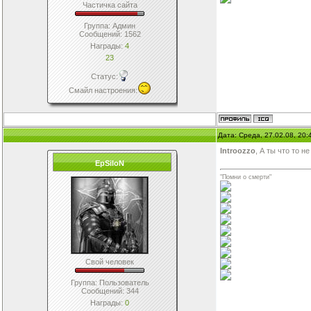
Частичка сайта
Группа: Админ
Сообщений:
1562
Награды:
4
23
Статус:
Смайл настроения
:
Дата: Среда, 27.02.08, 20
Introozzo
, А ты что то 
EpSiloN
"Помни о смерти"
Свой человек
Группа: Пользователь
Сообщений:
344
Награды:
0