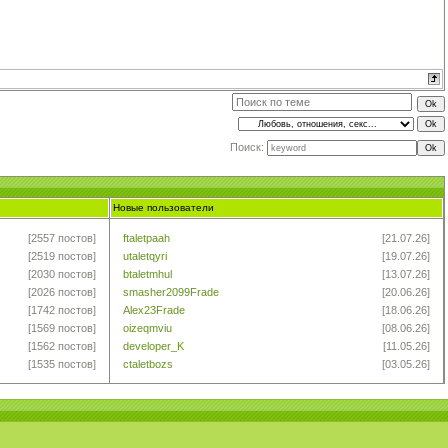
Поиск:
Новые пользователи
[2557 постов]
ftaletpaah
[21.07.26]
[2519 постов]
utaletqyri
[19.07.26]
[2030 постов]
btaletmhul
[13.07.26]
[2026 постов]
smasher2099Frade
[20.06.26]
[1742 постов]
Alex23Frade
[18.06.26]
[1569 постов]
oizeqmviu
[08.06.26]
[1562 постов]
developer_K
[11.05.26]
[1535 постов]
ctaletbozs
[03.05.26]