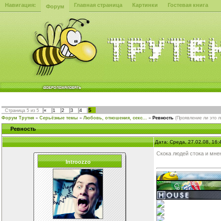
Навигация:
Главная страница
Картинки
Гостевая книга
Форум
5
Страница
5
из
5
«
1
2
3
4
Форум Трутня
»
Серьёзные темы
»
Любовь, отношения, секс...
»
Ревность
(Проявление ли это 
Ревность
Дата: Среда, 27.02.08, 16
Скока людей стока и мн
Introozzo