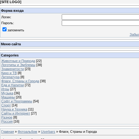
[
SITE LOGO
]
Форма входа
Логин:
Пароль:
запомнить
Забыл
Меню сайта
Categories
Животные и Природа
[22]
Логотипы и Эмблемы
[38]
Знаменитости
[23]
Кино и ТВ
[8]
Литература
[8]
Флаги, Страны и Города
[38]
Еда и Напитки
[72]
Игры
[27]
Музыка
[36]
Машины
[20]
Софт и Программы
[54]
Спорт
[14]
Наука и Техника
[11]
Сайты и Интернет
[27]
Разное
[8]
Россия
[16]
Главная
»
Фотоальбом
»
Userbars
» Флаги, Страны и Города