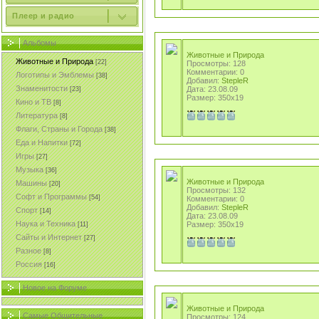
Плеер и радио
Альбомы
Животные и Природа
Животные и Природа
[22]
Просмотры: 128
Комментарии: 0
Логотипы и Эмблемы
[38]
Добавил:
StepleR
Знаменитости
Дата: 23.08.09
[23]
Размер: 350x19
Кино и ТВ
[8]
Литература
[8]
Флаги, Страны и Города
[38]
Еда и Напитки
[72]
Игры
[27]
Музыка
[36]
Животные и Природа
Машины
[20]
Просмотры: 132
Софт и Программы
[54]
Комментарии: 0
Добавил:
StepleR
Спорт
[14]
Дата: 23.08.09
Наука и Техника
Размер: 350x19
[11]
Сайты и Интернет
[27]
Разное
[8]
Россия
[16]
Новое на Форуме
Животные и Природа
Самые Общительные
Просмотры: 124