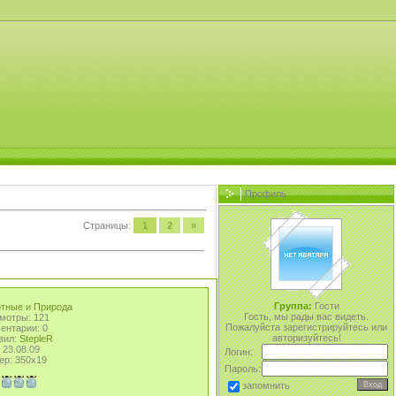
Профиль
Страницы:
1
2
»
Группа:
Гости
тные и Природа
Гость, мы рады вас видеть.
мотры: 121
Пожалуйста зарегистрируйтесь или
ентарии: 0
авторизуйтесь!
вил:
StepleR
 23.08.09
Логин:
ер: 350x19
Пароль:
запомнить