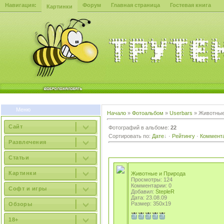
Навигация:
Форум
Главная страница
Гостевая книга
Картинки
Меню
Начало
»
Фотоальбом
»
Userbars
» Животные
Сайт
Фотографий в альбоме:
22
Сортировать по:
Дате
·
Рейтингу
·
Коммент
Развлечения
Статьи
Картинки
Животные и Природа
Просмотры: 124
Комментарии: 0
Софт и игры
Добавил:
StepleR
Дата: 23.08.09
Размер: 350x19
Обзоры
18+