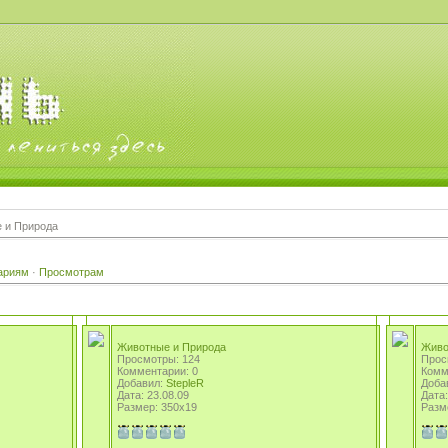
 и Природа
ариям
·
Просмотрам
Животные и Природа
Живо
Просмотры: 124
Прос
Комментарии: 0
Комм
Добавил:
StepleR
Доба
Дата: 23.08.09
Дата:
Размер: 350x19
Разм