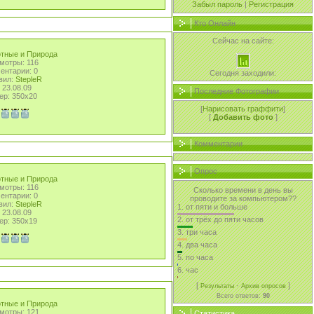
Забыл пароль
|
Регистрация
Кто Онлайн
Сейчас на сайте:
тные и Природа
мотры: 116
ентарии: 0
Сегодня заходили:
вил:
StepleR
 23.08.09
Последние Фотографии
ер: 350x20
[
Нарисовать граффити
]
[
Добавить фото
]
Комментарии
Опрос
тные и Природа
мотры: 116
Сколько времени в день вы
ентарии: 0
проводите за компьютером??
вил:
StepleR
1.
от пяти и больше
 23.08.09
2.
от трёх до пяти часов
ер: 350x19
3.
три часа
4.
два часа
5.
по часа
6.
час
[
·
]
Результаты
Архив опросов
Всего ответов:
90
тные и Природа
мотры: 121
Статистика