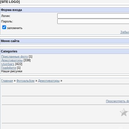
[
SITE LOGO
]
Форма входа
Логин:
Пароль:
запомнить
Забыл
Меню сайта
Categories
Присланные фото
[1]
Демотиваторы
[338]
Userbars
[422]
Граффити
[1]
Наши рисунки
Главная
»
Фотоальбом
»
Демотиваторы
»
Просмотреть ф