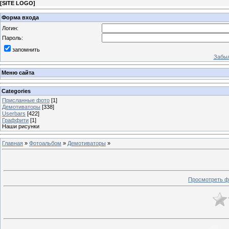
[
SITE LOGO
]
Форма входа
Логин:
Пароль:
запомнить
Забыл
Меню сайта
Categories
Присланные фото
[1]
Демотиваторы
[338]
Userbars
[422]
Граффити
[1]
Наши рисунки
Главная
»
Фотоальбом
»
Демотиваторы
»
Просмотреть ф