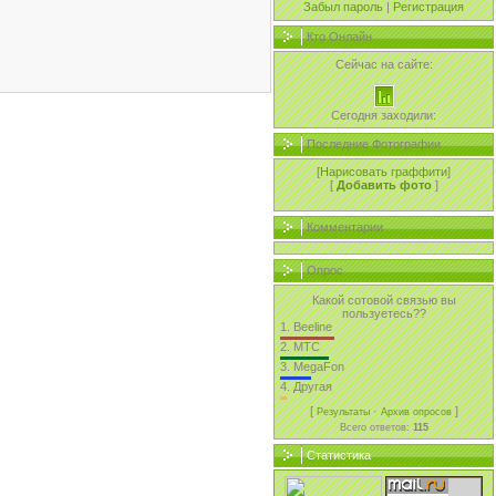
Забыл пароль
|
Регистрация
Кто Онлайн
Сейчас на сайте:
Сегодня заходили:
Последние Фотографии
[
Нарисовать граффити
]
[
Добавить фото
]
Комментарии
Опрос
Какой сотовой связью вы
пользуетесь??
1.
Beeline
2.
MTC
3.
MegaFon
4.
Другая
[
·
]
Результаты
Архив опросов
Всего ответов:
115
Статистика