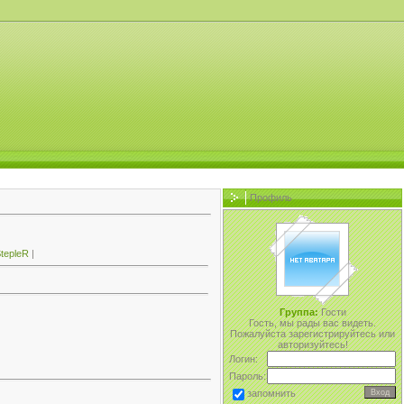
Профиль
tepleR
|
Группа:
Гости
Гость, мы рады вас видеть.
Пожалуйста зарегистрируйтесь или
авторизуйтесь!
Логин:
Пароль:
запомнить