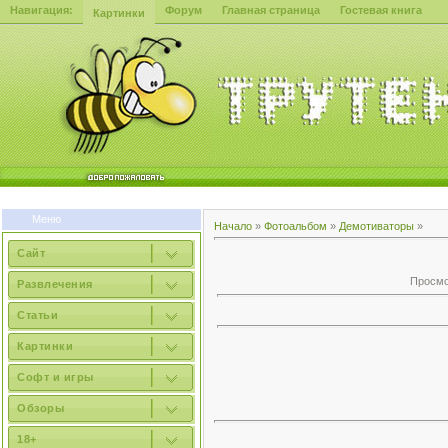
Навигация:
Форум
Главная страница
Гостевая книга
Картинки
Меню
Начало
»
Фотоальбом
»
Демотиваторы
»
Сайт
Просмот
Развлечения
Статьи
Картинки
Софт и игры
Обзоры
18+