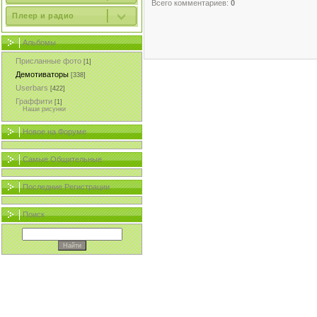
Всего комментариев:
0
Плеер и радио
Альбомы
Присланные фото
[1]
Демотиваторы
[338]
Userbars
[422]
Граффити
[1]
Наши рисунки
Новое на Форуме
Самые Общительные
Последние Регистрации
Поиск