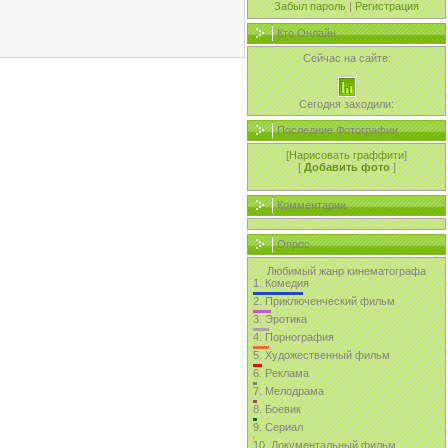
Забыл пароль
|
Регистрация
Кто Онлайн
Сейчас на сайте:
Сегодня заходили:
Последние Фотографии
[
Нарисовать граффити
]
[
Добавить фото
]
Комментарии
Опрос
Любимый жанр кинематографа
1.
Комедия
2.
Приключенческий фильм
3.
Эротика
4.
Порнография
5.
Художественный фильм
6.
Реклама
7.
Мелодрама
8.
Боевик
9.
Сериал
10.
Документальный фильм