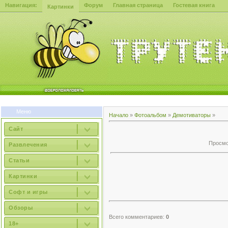
Навигация:
Форум
Главная страница
Гостевая книга
Картинки
Меню
Начало
»
Фотоальбом
»
Демотиваторы
»
Сайт
Просмот
Развлечения
Статьи
Картинки
Софт и игры
Обзоры
Всего комментариев:
0
18+