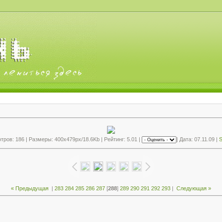
ров: 186 | Размеры: 400x479px/18.6Kb | Рейтинг: 5.01 |
| Дата: 07.11.09 |
S
« Предыдущая
|
283
284
285
286
287
[
288
]
289
290
291
292
293
|
Следующая »