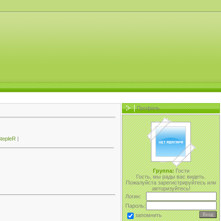
Профиль
tepleR
|
Группа:
Гости
Гость, мы рады вас видеть.
Пожалуйста зарегистрируйтесь или
авторизуйтесь!
Логин:
Пароль:
запомнить