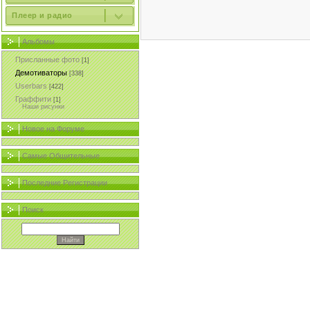
Плеер и радио
Альбомы
Присланные фото
[1]
Демотиваторы
[338]
Userbars
[422]
Граффити
[1]
Наши рисунки
Новое на Форуме
Самые Общительные
Последние Регистрации
Поиск