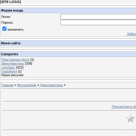
[
SITE LOGO
]
Форма входа
Логин:
Пароль:
запомнить
Забыл
Меню сайта
Categories
Присланные фото
[1]
Демотиваторы
[338]
Userbars
[422]
Граффити
[1]
Наши рисунки
Главная
»
Фотоальбом
»
Демотиваторы
»
Просмотреть ф