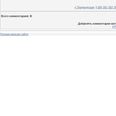
« Предыдущая
|
260
261
262
2
Всего комментариев
:
0
Добавлять комментарии могу
[
Р
Полная версия сайта