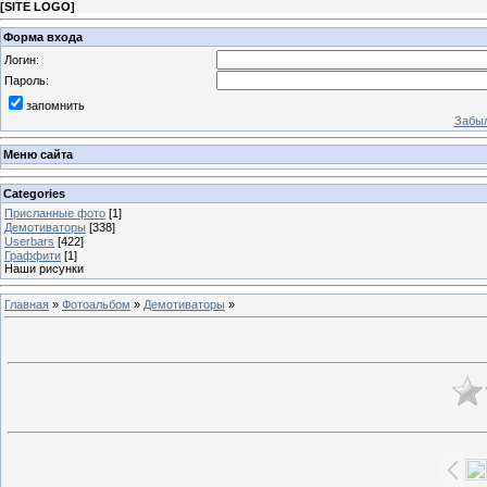
[
SITE LOGO
]
Форма входа
Логин:
Пароль:
запомнить
Забыл
Меню сайта
Categories
Присланные фото
[1]
Демотиваторы
[338]
Userbars
[422]
Граффити
[1]
Наши рисунки
Главная
»
Фотоальбом
»
Демотиваторы
»