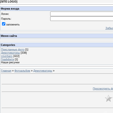
[
SITE LOGO
]
Форма входа
Логин:
Пароль:
запомнить
Забыл
Меню сайта
Categories
Присланные фото
[1]
Демотиваторы
[338]
Userbars
[422]
Граффити
[1]
Наши рисунки
Главная
»
Фотоальбом
»
Демотиваторы
»
Просмотреть ф