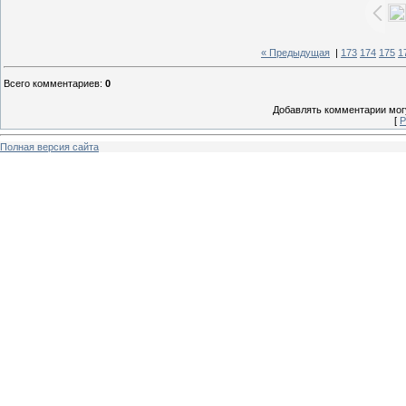
« Предыдущая
|
173
174
175
1
Всего комментариев
:
0
Добавлять комментарии могу
[
Р
Полная версия сайта