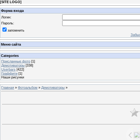
[
SITE LOGO
]
Форма входа
Логин:
Пароль:
запомнить
Забыл
Меню сайта
Categories
Присланные фото
[1]
Демотиваторы
[338]
Userbars
[422]
Граффити
[1]
Наши рисунки
Главная
»
Фотоальбом
»
Демотиваторы
»