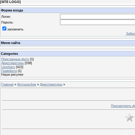
[
SITE LOGO
]
Форма входа
Логин:
Пароль:
запомнить
Забыл
Меню сайта
Categories
Присланные фото
[1]
Демотиваторы
[338]
Userbars
[422]
Граффити
[1]
Наши рисунки
Главная
»
Фотоальбом
»
Демотиваторы
»
Просмотреть ф