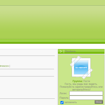
Профиль
ntroozzo
|
Группа:
Гости
Гость, мы рады вас видеть.
Пожалуйста зарегистрируйтесь или
авторизуйтесь!
Логин:
Пароль:
запомнить