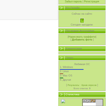
Забыл пароль
|
Регистрация
Кто Онлайн
Сейчас на сайте:
Сегодня заходили:
Последние Фотографии
[
Нарисовать граффити
]
[
Добавить фото
]
Комментарии
Опрос
Любимая ОС
1.
Windows
2.
Linux
3.
Mac OS
4.
Другая
[
·
]
Результаты
Архив опросов
Всего ответов:
9
Статистика