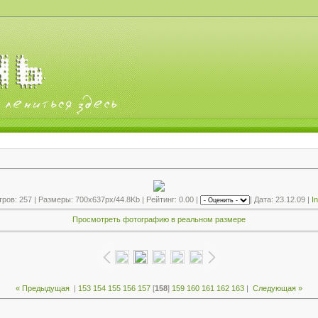
ов: 257 | Размеры: 700x637px/44.8Kb | Рейтинг: 0.00 |
| Дата: 23.12.09 |
I
Просмотреть фотографию в реальном размере
« Предыдущая
|
153
154
155
156
157
[
158
]
159
160
161
162
163
|
Следующая »