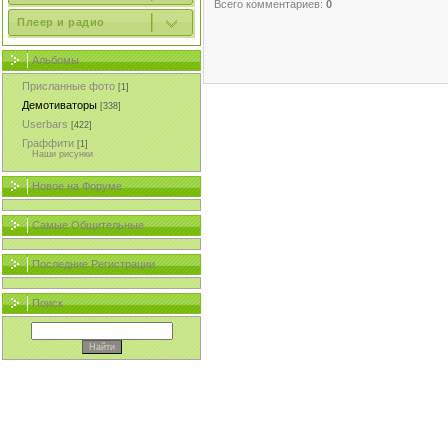
Всего комментариев:
0
Плеер и радио
Альбомы
Присланные фото
[1]
Демотиваторы
[338]
Userbars
[422]
Граффити
[1]
Наши рисунки
Новое на Форуме
Самые Общительные
Последние Регистрации
Поиск