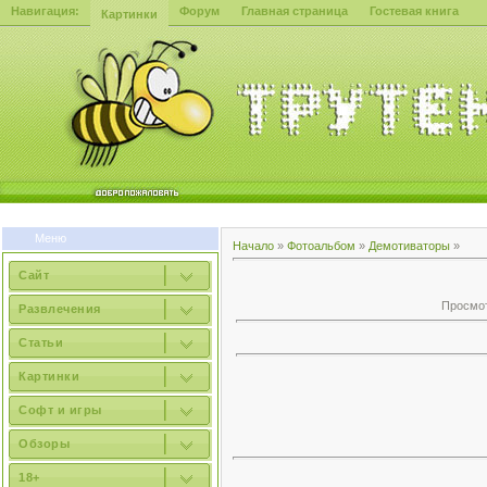
Навигация:
Форум
Главная страница
Гостевая книга
Картинки
Меню
Начало
»
Фотоальбом
»
Демотиваторы
»
Сайт
Просмотр
Развлечения
Статьи
Картинки
Софт и игры
Обзоры
18+