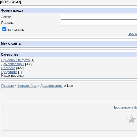
[
SITE LOGO
]
Форма входа
Логин:
Пароль:
запомнить
Забыл
Меню сайта
Categories
Присланные фото
[1]
Демотиваторы
[338]
Userbars
[422]
Граффити
[1]
Наши рисунки
Главная
»
Фотоальбом
»
Демотиваторы
» Цент
Просмотреть ф