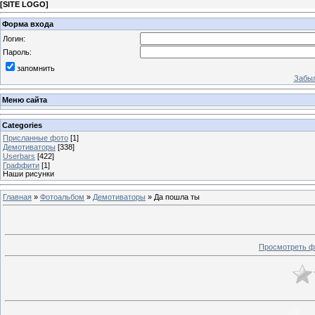
[
SITE LOGO
]
Форма входа
Логин:
Пароль:
запомнить
Забыл
Меню сайта
Categories
Присланные фото
[1]
Демотиваторы
[338]
Userbars
[422]
Граффити
[1]
Наши рисунки
Главная
»
Фотоальбом
»
Демотиваторы
» Да пошла ты
Просмотреть ф