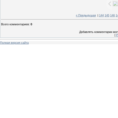
« Предыдущая
|
144
145
146
1
Всего комментариев
:
0
Добавлять комментарии могу
[
Р
Полная версия сайта