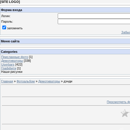
[
SITE LOGO
]
Форма входа
Логин:
Пароль:
запомнить
Забыл
Меню сайта
Categories
Присланные фото
[1]
Демотиваторы
[338]
Userbars
[422]
Граффити
[1]
Наши рисунки
Главная
»
Фотоальбом
»
Демотиваторы
» дэнди
Просмотреть ф